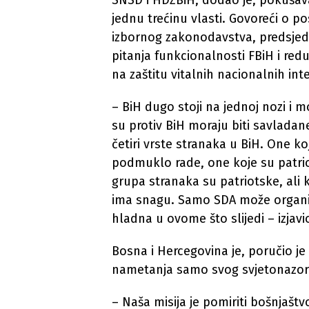
SNSD i HDZBiH, dodao je, pokušav
jednu trećinu vlasti. Govoreći o 
izbornog zakonodavstva, predsjed
pitanja funkcionalnosti FBiH i red
na zaštitu vitalnih nacionalnih in
– BiH dugo stoji na jednoj nozi i 
su protiv BiH moraju biti savlada
četiri vrste stranaka u BiH. One k
podmuklo rade, one koje su patrio
grupa stranaka su patriotske, ali
ima snagu. Samo SDA može organizov
hladna u ovome što slijedi – izjavi
Bosna i Hercegovina je, poručio je
nametanja samo svog svjetonazor
– Naša misija je pomiriti bošnjaštv