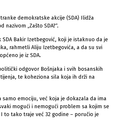
tranke demokratske akcije (SDA) Ilidža
od nazivom „Zašto SDA?“.
 SDA Bakir Izetbegović, koji je istaknuo da je
, rahmetli Aliju Izetbegovića, a da su svi
aopćeno je iz SDA.
politički odgovor Bošnjaka i svih bosanskih
tijenja, te koheziona sila koja ih drži na
a samo emociju, već koja je dokazala da ima
ši svaki mogući i nemogući problem sa kojim se
 I to tako traje već 32 godine – poručio je