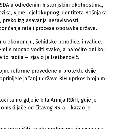
j SDA u određenim historijskim okolnostima,
ezika, vjere i cjelokupnog identiteta Bošnjaka
 preko izglasavanja nezavisnosti i
ončanja rata i procesa oporavka države.
nu ekonomiju, šehidske porodice, invalide.
emlje mogao voditi svako, a naročito oni koji
to radila – izjavio je Izetbegović.
rojne reforme provedene u protekle dvije
doprinijele jačanju države BiH uprkos brojnim
i tamo gdje je bila Armija RBiH, gdje je
nomski jače od čitavog RS-a – kazao je