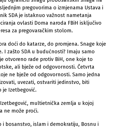
aju ograničiti snagu probosanskih snaga na
posljednjim pregovorima o izmjenama Ustava i
nik SDA je istaknuo važnost nametanja
uciranja ovlasti Doma naroda FBiH isključivo
teresa za pregovaračkim stolom.
mora doći do katarze, do promjena. Snage koje
ne. I zašto SDA u budućnosti? Imaju samo
oje otvoreno rade protiv BiH, one koje to
tske, ali bježe od odgovornosti. Četvrta
 koje ne bježe od odgovornosti. Samo jedna
ati, uvezati, ostvariti jedinstvo, biti
o je Izetbegović.
 Izetbegović, multietnička zemlja u kojoj
a ne može proći.
o i bosanstvo, islam i demokratiju, Bosnu i