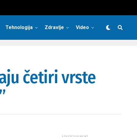
Tehnologija
Zdravlje
Video
ju četiri vrste
”