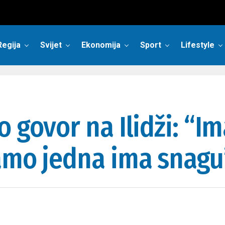
Regija
Svijet
Ekonomija
Sport
Lifestyle
 govor na Ilidži: “Ima
Samo jedna ima snagu