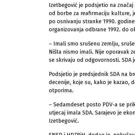
Izetbegović je podsjetio na znača
od borbe za reafirmaciju kulture, j
po osnivanju stranke 1990. godine,
organizovanja odbrane 1992. do ok
– Imali smo srušenu zemlju, sruše
Ništa nismo imali. Nije oporavak z
se skrivaju od odgovornosti. SDA je 
Podsjetio je predsjednik SDA na b
decenije, koje su, kako je kazao, 
otporima.
– Sedamdeset posto PDV-a se prikuč
utjecaj imala SDA. Sarajevo je eko
Izetbegović.