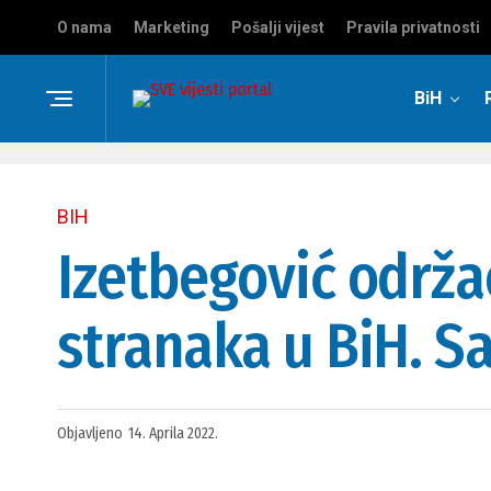
O nama
Marketing
Pošalji vijest
Pravila privatnosti
BiH
BIH
Izetbegović održao
stranaka u BiH. 
Objavljeno
14. Aprila 2022.