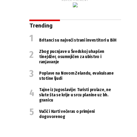
ADVERTISEMENT
Trending
Britanci su najveći strani investitori u BiH
Zbog pucnjave u Švedskoj uhapšen
tinejdžer, osumnjičen za ubistvo i
ranjavanje
Poplave na Novom Zelandu, evakuisane
stotine ljudi
Tajne iz Jugoslavije: Turisti prolaze, ne
slute šta se krije u srcu planine uz bh.
granicu
Vučić i Kurti večeras o primjeni
dogovorenog