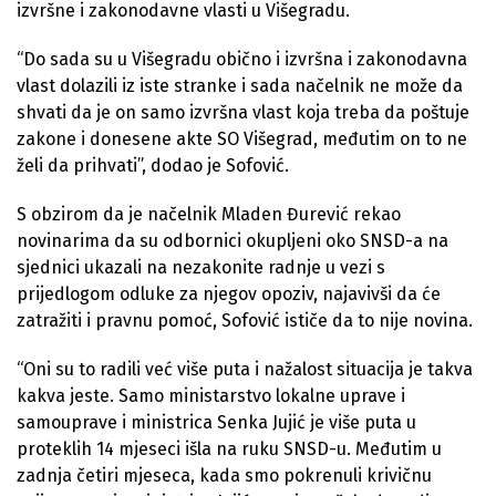
izvršne i zakonodavne vlasti u Višegradu.
“Do sada su u Višegradu obično i izvršna i zakonodavna
vlast dolazili iz iste stranke i sada načelnik ne može da
shvati da je on samo izvršna vlast koja treba da poštuje
zakone i donesene akte SO Višegrad, međutim on to ne
želi da prihvati”, dodao je Sofović.
S obzirom da je načelnik Mladen Đurević rekao
novinarima da su odbornici okupljeni oko SNSD-a na
sjednici ukazali na nezakonite radnje u vezi s
prijedlogom odluke za njegov opoziv, najavivši da će
zatražiti i pravnu pomoć, Sofović ističe da to nije novina.
“Oni su to radili već više puta i nažalost situacija je takva
kakva jeste. Samo ministarstvo lokalne uprave i
samouprave i ministrica Senka Jujić je više puta u
proteklih 14 mjeseci išla na ruku SNSD-u. Međutim u
zadnja četiri mjeseca, kada smo pokrenuli krivičnu