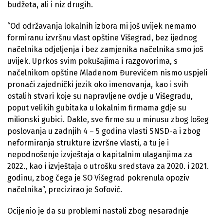
budžeta, ali i niz drugih.
“Od održavanja lokalnih izbora mi još uvijek nemamo
formiranu izvršnu vlast opštine Višegrad, bez ijednog
načelnika odjeljenja i bez zamjenika načelnika smo još
uvijek. Uprkos svim pokušajima i razgovorima, s
načelnikom opštine Mladenom Đurevićem nismo uspjeli
pronaći zajednički jezik oko imenovanja, kao i svih
ostalih stvari koje su napravljene ovdje u Višegradu,
poput velikih gubitaka u lokalnim firmama gdje su
milionski gubici. Dakle, sve firme su u minusu zbog lošeg
poslovanja u zadnjih 4 – 5 godina vlasti SNSD-a i zbog
neformiranja strukture izvršne vlasti, a tu je i
nepodnošenje izvještaja o kapitalnim ulaganjima za
2022., kao i izvještaja o utrošku sredstava za 2020. i 2021.
godinu, zbog čega je SO Višegrad pokrenula opoziv
načelnika”, precizirao je Sofović.
Ocijenio je da su problemi nastali zbog nesaradnje