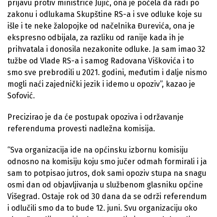
prijavu protiv ministrice Jujić, ona je počela da radi po
zakonu i odlukama Skupštine RS-a i sve odluke koje su
išle i te neke žalopojke od načelnika Đurevića, ona je
ekspresno odbijala, za razliku od ranije kada ih je
prihvatala i donosila nezakonite odluke. Ja sam imao 32
tužbe od Vlade RS-a i samog Radovana Viškovića i to
smo sve prebrodili u 2021. godini, međutim i dalje nismo
mogli naći zajednički jezik i idemo u opoziv”, kazao je
Sofović.
Precizirao je da će postupak opoziva i održavanje
referenduma provesti nadležna komisija.
“Sva organizacija ide na općinsku izbornu komisiju
odnosno na komisiju koju smo jučer odmah formirali i ja
sam to potpisao jutros, dok sami opoziv stupa na snagu
osmi dan od objavljivanja u službenom glasniku općine
Višegrad. Ostaje rok od 30 dana da se održi referendum
i odlučili smo da to bude 12. juni. Svu organizaciju oko