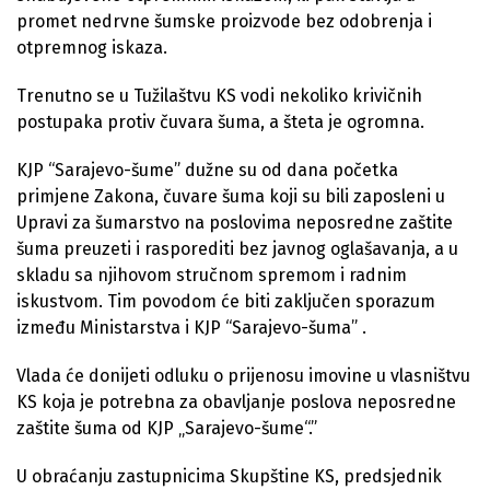
promet nedrvne šumske proizvode bez odobrenja i
otpremnog iskaza.
Trenutno se u Tužilaštvu KS vodi nekoliko krivičnih
postupaka protiv čuvara šuma, a šteta je ogromna.
KJP “Sarajevo-šume” dužne su od dana početka
primjene Zakona, čuvare šuma koji su bili zaposleni u
Upravi za šumarstvo na poslovima neposredne zaštite
šuma preuzeti i rasporediti bez javnog oglašavanja, a u
skladu sa njihovom stručnom spremom i radnim
iskustvom. Tim povodom će biti zaključen sporazum
između Ministarstva i KJP “Sarajevo-šuma” .
Vlada će donijeti odluku o prijenosu imovine u vlasništvu
KS koja je potrebna za obavljanje poslova neposredne
zaštite šuma od KJP „Sarajevo-šume“.”
U obraćanju zastupnicima Skupštine KS, predsjednik