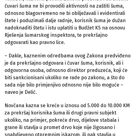
čuvari šuma ne bi provodili aktivnosti na zaštiti šuma,
odnosno blagovremeno ne bi obilježavali i evidentirali
štete i poduzimali dalje radnje, korisnik šuma je dužan
nadoknaditi štetu i istu uplatiti u Budžet KS na osnovu
Rješenja šumarskog inspektora, te prekršajno
odgovarati kao pravno lice.
– Dakle, kaznenim odredbama ovog Zakona predviđeno
je da prekršajno odgovara i čuvar šuma, korisnik, ali i
odgovorna osoba, odnosno direktor preduzeća, koji će
biti sankcionisani ukoliko ne rade po zakonu, a što do
sada nije bilo primjenjivo odnosno nije bilo moguće –
naveo je Delić.
Novčana kazna se kreće u iznosu od 5.000 do 10.000 KM
za prekršaj korisnika šuma ili drugi pravni subjekt
ukoliko, na primjer, pokreće drvo, dijelove stabala i
grane ili stavlja u promet drvo koje nije žigosano i
snabdjeveno otpremnim iskazom, ili pak stavlja u