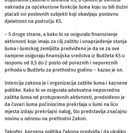
naknada za općekorisne funkcije šuma koju su bili dužni
plaćati svi poslovnih subjekti koji obavljaju poslovnu
djelatnost na području KS.
– S druge strane, a kako bi se osiguralo finansiranje
aktivnosti koje imaju za cilj zaštitu i unaprjeđenje stanja
šuma i šumskog zemljišta predviđeno je da se za ove
namjene osiguraju finansijska sredstva iz Budžeta KS u
rasponu od 0,5 do 2 posto od poreznih i neporeznih
prihoda u Budžetu za prethodnu godinu – kazao je on.
Intencija zakona je i organizacija zaštite šuma i kaznene
politike. Kako bi se osigurala adekvatna neposredna
zaštita šuma od protupravnih aktivnosti, predviđeno je
da čuvari šuma počiniocima prekršaja u šumi na licu
mjesta izdaju prekršajni nalog, što predstavlja značajnu
novinu u odnosu na prethodni Zakon.
Također, kaznena politika Zakona predviđa i da ukoliko