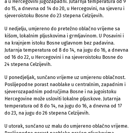
a u Hercegovini jugozapadni. Jutarnja temperatura od 9
do 15, a dnevna od 14 do 20, u Hercegovini, na sjeveru i
sjeveroistoku Bosne do 23 stepena Celzijevih.
U nedjelju, umjereno do pretežno oblačno vrijeme sa
kišom, lokalnim pljuskovima i grmljavinom. U Posavini i
na krajnjem istoku Bosne uglavnom bez padavina.
Jutarnja temperatura od 8 do 14, na jugu do 16, a dnevna
od 16 do 22, u Hercegovini i na sjeveroistoku Bosne do
24 stepena Celzijevih.
U ponedjeljak, sunčano vrijeme uz umjerenu oblačnost.
Poslijepodne porast naoblake u centralnim, zapadnim i
sjeverozapadnim područjima Bosne i na jugoistoku
Hercegovine može usloviti lokalne pljuskove. Jutarnja
temperatura od 8 do 14, na jugu do 16, a dnevna od 17
do 23, na jugu do 26 stepena Celzijevih.
U utorak, sunčano uz malu do umjereno oblačno vrijeme.