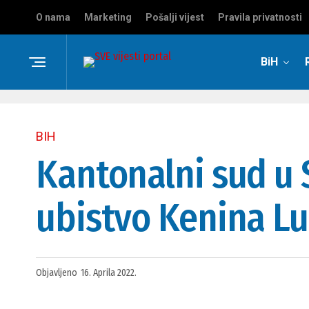
O nama
Marketing
Pošalji vijest
Pravila privatnosti
BiH
BIH
Kantonalni sud u 
ubistvo Kenina Luk
Objavljeno
16. Aprila 2022.