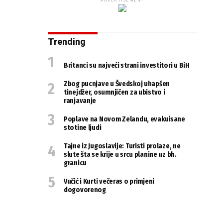
ADVERTISEMENT
Trending
Britanci su najveći strani investitori u BiH
Zbog pucnjave u Švedskoj uhapšen
tinejdžer, osumnjičen za ubistvo i
ranjavanje
Poplave na Novom Zelandu, evakuisane
stotine ljudi
Tajne iz Jugoslavije: Turisti prolaze, ne
slute šta se krije u srcu planine uz bh.
granicu
Vučić i Kurti večeras o primjeni
dogovorenog