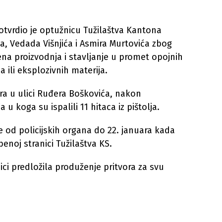
otvrdio je optužnicu Tužilaštva Kantona
ća, Vedada Višnjića i Asmira Murtovića zbog
tena proizvodnja i stavljanje u promet opojnih
 ili eksplozivnih materija.
ra u ulici Ruđera Boškovića, nakon
u koga su ispalili 11 hitaca iz pištolja.
se od policijskih organa do 22. januara kada
enoj stranici Tužilaštva KS.
ici predložila produženje pritvora za svu