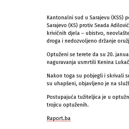
Kantonalni sud u Sarajevu (KSS) p
Sarajevo (KS) protiv Seada Adilovi
krivičnih djela – ubistvo, neovlaš
droga i nedozvoljeno držanje oružja
Optuženi se terete da su 20. janua
naguravanja usmrtili Kenina Lukača 
Nakon toga su pobjegli i skrivali 
su uhapšeni, objavljeno je na služb
Postupajuća tužiteljica je u optužn
trojicu optuženih.
Raport.ba