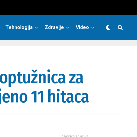
Tehnologija
Zdravlje
Video
optužnica za
jeno 11 hitaca