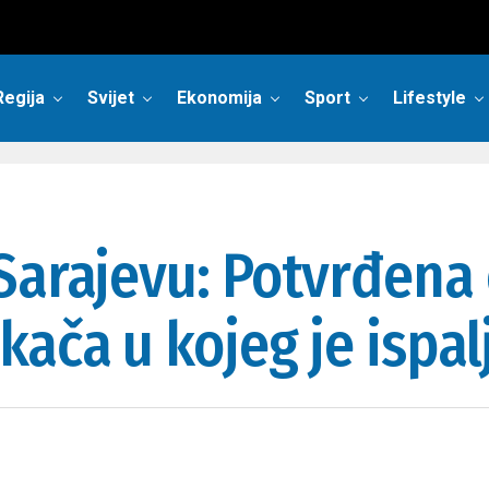
Regija
Svijet
Ekonomija
Sport
Lifestyle
Sarajevu: Potvrđena 
ača u kojeg je ispal