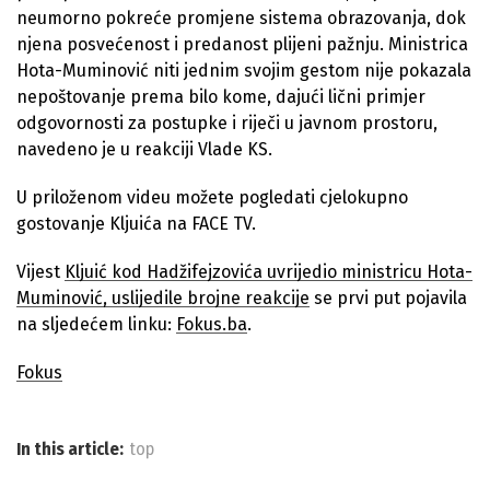
neumorno pokreće promjene sistema obrazovanja, dok
njena posvećenost i predanost plijeni pažnju. Ministrica
Hota-Muminović niti jednim svojim gestom nije pokazala
nepoštovanje prema bilo kome, dajući lični primjer
odgovornosti za postupke i riječi u javnom prostoru,
navedeno je u reakciji Vlade KS.
U priloženom videu možete pogledati cjelokupno
gostovanje Kljuića na FACE TV.
Vijest
Kljuić kod Hadžifejzovića uvrijedio ministricu Hota-
Muminović, uslijedile brojne reakcije
se prvi put pojavila
na sljedećem linku:
Fokus.ba
.
Fokus
In this article:
top