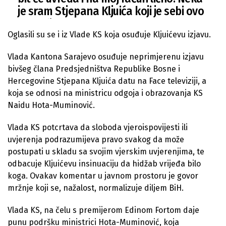
je sram Stjepana Kljuića koji je sebi ovo
dozvolio.
— Edin Forto (@EdinForto)
May 7, 2022
Oglasili su se i iz Vlade KS koja osuđuje Kljuićevu izjavu.
Vlada Kantona Sarajevo osuđuje neprimjerenu izjavu
bivšeg člana Predsjedništva Republike Bosne i
Hercegovine Stjepana Kljuića datu na Face televiziji, a
koja se odnosi na ministricu odgoja i obrazovanja KS
Naidu Hota-Muminović.
Vlada KS potcrtava da sloboda vjeroispovijesti ili
uvjerenja podrazumijeva pravo svakog da može
postupati u skladu sa svojim vjerskim uvjerenjima, te
odbacuje Kljuićevu insinuaciju da hidžab vrijeđa bilo
koga. Ovakav komentar u javnom prostoru je govor
mržnje koji se, nažalost, normalizuje diljem BiH.
Vlada KS, na čelu s premijerom Edinom Fortom daje
punu podršku ministrici Hota-Muminović, koja