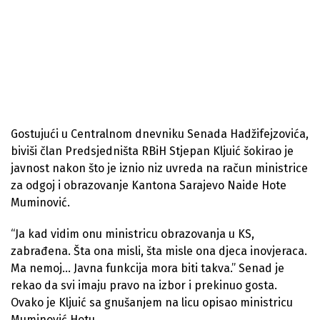
Gostujući u Centralnom dnevniku Senada Hadžifejzovića,
biviši član Predsjedništa RBiH Stjepan Kljuić šokirao je
javnost nakon što je iznio niz uvreda na račun ministrice
za odgoj i obrazovanje Kantona Sarajevo Naide Hote
Muminović.
“Ja kad vidim onu ministricu obrazovanja u KS,
zabrađena. Šta ona misli, šta misle ona djeca inovjeraca.
Ma nemoj… Javna funkcija mora biti takva.” Senad je
rekao da svi imaju pravo na izbor i prekinuo gosta.
Ovako je Kljuić sa gnušanjem na licu opisao ministricu
Muminović Hotu.