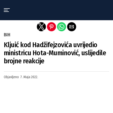
Exit mobile version
BIH
Kljuić kod Hadžifejzovića uvrijedio
ministricu Hota-Muminović, uslijedile
brojne reakcije
Objavljeno
7. Maja 2022.