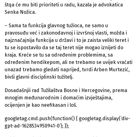
štqa će mu biti prioriteti u radu, kazala je advokatica
Senka Nožica.
– Sama ta funkcija glavnog tužioca, ne samo u
pravosuđu već i zakonodavnoj i izvršnoj vlasti, možda i
najznačajnija funkcija u državi i to je zaista veliki teret i
tu se ispostavilo da se taj teret nije mogao iznijeti do
kraja. Kreće se tu sa određenim problemima, sa
određenim hendikepom, ali ne trebamo se uvijek vraćati
unazad trebamo gledati naprijed, tvrdi Arben Murtezić,
bivši glavni disciplinski tužitelj.
Dosadašnjii rad Tužilaštva Bosne i Hercegovine, prema
mnogim međunarodnim i domaćim izvještajima,
ocijenjen je kao neefikasan i loš.
googletag.cmd.push(function() { googletag.display(‘div-
gpt-ad-1628534950941-0’); });