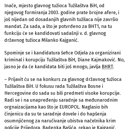
Inače, mjesto glavnog tužioca Tužilaštva BiH, od
njegovog formiranja 2003. godine prate brojne afere, i
još nijedan od dosadanjih glavnih tužilaca nije završio
mandat. Za sada, a što je potvrđeno za BHT1, na tu
funkciju će se kandidovati sadašnji v. d. glavnog
državnog tužioca Milanko Kajganić.
Spominje se i kandidatura šefice Odjela za organizirani
kriminal i korupciju Tužilaštva BiH, Diane Kajmaković. No,
jasno je da će kandidata biti još mnogo, javlja
BHRT
.
– Prijavit ću se na konkurs za glavnog državnog tužioca
Tužilaštva BiH. U fokusu rada Tužilaštva Bosne i
Hercegovine do sada su bili predmeti visoke korupcije.
Radi se i na unapređenju saradnje sa međunarodnim
orgnaizacijama kao što je EUROPOL. Naglasio bih
činjenicu da su te saradnje dovele i do hapšenja
osumnjičenog za naručivanje ubistva načelnika krim
policije Prijedora, Radenka Bašića, rekao je Kajganić.