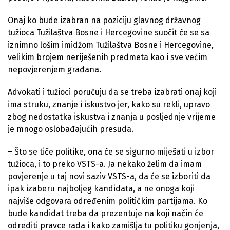
Onaj ko bude izabran na poziciju glavnog državnog
tužioca Tužilaštva Bosne i Hercegovine suočit će se sa
iznimno lošim imidžom Tužilaštva Bosne i Hercegovine,
velikim brojem neriješenih predmeta kao i sve većim
nepovjerenjem građana.
Advokati i tužioci poručuju da se treba izabrati onaj koji
ima struku, znanje i iskustvo jer, kako su rekli, upravo
zbog nedostatka iskustva i znanja u posljednje vrijeme
je mnogo oslobađajućih presuda.
– Što se tiče politike, ona će se sigurno miješati u izbor
tužioca, i to preko VSTS-a. Ja nekako želim da imam
povjerenje u taj novi saziv VSTS-a, da će se izboriti da
ipak izaberu najboljeg kandidata, a ne onoga koji
najviše odgovara određenim političkim partijama. Ko
bude kandidat treba da prezentuje na koji način će
odrediti pravce rada i kako zamišlja tu politiku gonjenja,