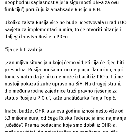
neophodnu saglasnost Vijeća sigurnosti UN-a za ovu
funkciju“, poručuju iz amabsade Rusije u BiH.
Ukoliko zaista Rusija više ne bude učestvovala u radu UO
Savjeta za implementaciju mira, to će otvoriti pitanje i
daljeg članstva Rusije u PIC-u.
Čija će biti zadnja
„Zanimljiva situacija u kojoj ćemo vidjeti čija će riječ biti
presudna. Rusija nonšalantno ne plaća članarinu, a pri
tome smatra da je niko ne može izbaciti iz PIC-a. I time
nastoji pokazati zube upravo na BiH. Na drugoj strani,
dio međunarodne zajednice traži pravno rješenje za
status Rusije u PIC-u“, kaže analitičarka Tanja Topić.
Inače, budžet OHR-a za ovu godinu iznosi nešto više od
5,3 miliona eura, od čega Ruska Federacija ima najmanje
„učešće“. Prema podacima koje smo dobili iz OHR-a,