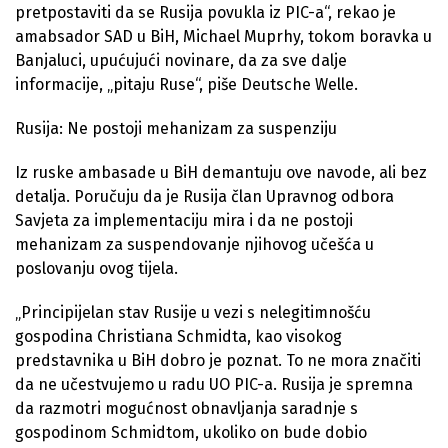
pretpostaviti da se Rusija povukla iz PIC-a“, rekao je
amabsador SAD u BiH, Michael Muprhy, tokom boravka u
Banjaluci, upućujući novinare, da za sve dalje
informacije, „pitaju Ruse“, piše Deutsche Welle.
Rusija: Ne postoji mehanizam za suspenziju
Iz ruske ambasade u BiH demantuju ove navode, ali bez
detalja. Poručuju da je Rusija član Upravnog odbora
Savjeta za implementaciju mira i da ne postoji
mehanizam za suspendovanje njihovog učešća u
poslovanju ovog tijela.
„Principijelan stav Rusije u vezi s nelegitimnošću
gospodina Christiana Schmidta, kao visokog
predstavnika u BiH dobro je poznat. To ne mora značiti
da ne učestvujemo u radu UO PIC-a. Rusija je spremna
da razmotri mogućnost obnavljanja saradnje s
gospodinom Schmidtom, ukoliko on bude dobio