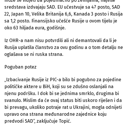
može se vidjeti da pojedinačno po zemljama, najviše
sredstava izdvajaju SAD. EU učestvuje sa 47 posto, SAD
22, Japan 10, Velika Britanija 6,6, Kanada 3 posto i Rusija
sa 1,2 posto. Finansijsko učešće Rusije u ovom tijelu je
oko 63 hiljada eura, godišnje.
Iz OHR-a nam nisu potvrdili ali ni demantovali da li je
Rusija uplatila članstvo za ovu godinu a o tom detalju ne
oglašava se ni ruska strana.
Poguban potez
„Izbacivanje Rusije iz PIC-a bilo bi pogubno za pojedine
političke aktere u BiH, koji su se zdušno oslanjali na
njenu podršku. I dok bi se jednima smrklo, drugima bi
svanulo. Mislim da će ovaj status biti uskoro riješen i da
bi prevagu, ukoliko potraje rat u Ukrajini, mogla odnijeti
upravo ona strana međunarodne zajednice koju
predvodi SAD“, zaključuje Topić.