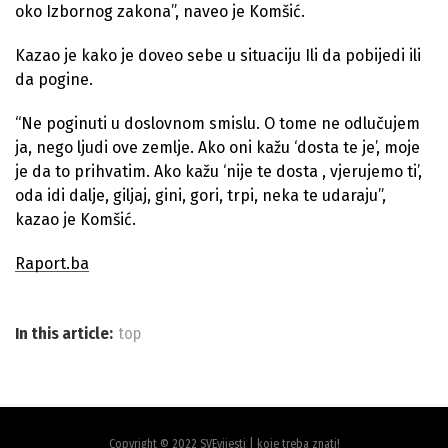
oko Izbornog zakona”, naveo je Komšić.
Kazao je kako je doveo sebe u situaciju Ili da pobijedi ili
da pogine.
“Ne poginuti u doslovnom smislu. O tome ne odlučujem
ja, nego ljudi ove zemlje. Ako oni kažu ‘dosta te je’, moje
je da to prihvatim. Ako kažu ‘nije te dosta , vjerujemo ti’,
oda idi dalje, giljaj, gini, gori, trpi, neka te udaraju”,
kazao je Komšić.
Raport.ba
In this article:
top
Copyright © 2022 SVEvijesti | koje treba znati!