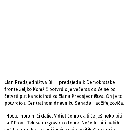
Član Predsjedništva BiH i predsjednik Demokratske
fronte Željko Komšić potvrdio je večeras da će se po
četvrti put kandidirati za člana Predsjedništva. On je to
potvrdio u Centralnom dnevniku Senada Hadžifejzovića.
“Hoću, moram ići dalje. Vidjet ćemo da li će još neko biti
sa DF-om. Tek se razgovara o tome. Neće tu biti nekih
većih stranaka, jer oni imaju svoje politike”, rekao je