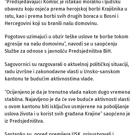
“Predsjedavajući Komšić je istakao moralnu i ljudsku
obavezu koju osjeća prema herojskoj borbi Krajišnika u
ratu, kao i prema borbi svih drugih boraca u Bosni i
Hercegovini koji su branili našu domovinu.
Pogotovo uzimajući u obzir teške uslove te borbe tokom
agresije na našu domovinu”, navodi se u saopćenju
Službe za odnose s javnošću Predsjedništva BiH.
Sagovornici su razgovarali o aktuelnoj političkoj situaciji,
radu izvršne i zakonodavne vlasti u Unsko-sanskom
kantonu te budućim aktivnostima vlade.
“Ocijenjeno je da je trenutna vlada nakon dugo vremena
stabilna. Najavljeno je da će sve buduće aktivnosti vlasti
u ovom kantonu biti isključivo usmjerene na poboljšanje
uslova života i u korist svih građana Krajine” saopćeno je
iz Predsjedništva.
Sastanku su, pored premijera USK, prisustvovali i