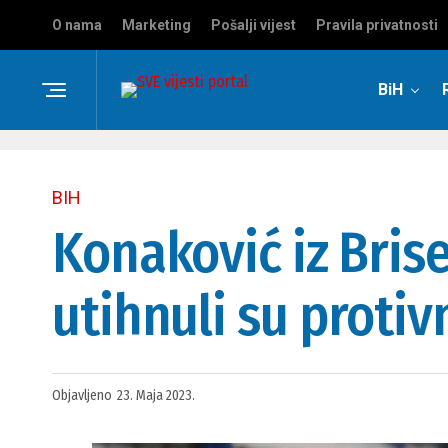
O nama
Marketing
Pošalji vijest
Pravila privatnosti
BiH
BIH
Konaković iz Brise
utihnuli su protiv
Objavljeno
23. Maja 2023.