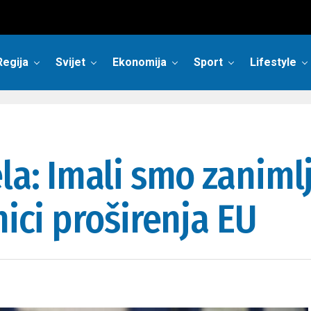
Regija
Svijet
Ekonomija
Sport
Lifestyle
la: Imali smo zanimlj
nici proširenja EU