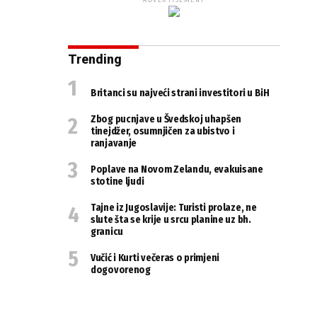
ADVERTISEMENT
Trending
Britanci su najveći strani investitori u BiH
Zbog pucnjave u Švedskoj uhapšen
tinejdžer, osumnjičen za ubistvo i
ranjavanje
Poplave na Novom Zelandu, evakuisane
stotine ljudi
Tajne iz Jugoslavije: Turisti prolaze, ne
slute šta se krije u srcu planine uz bh.
granicu
Vučić i Kurti večeras o primjeni
dogovorenog