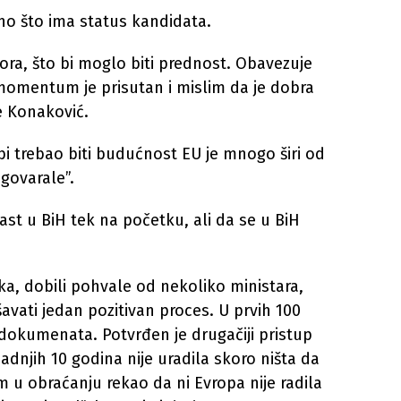
žno što ima status kandidata.
ra, što bi moglo biti prednost. Obavezuje
 momentum je prisutan i mislim da je dobra
je Konaković.
 bi trebao biti budućnost EU je mnogo širi od
govarale”.
ast u BiH tek na početku, ali da se u BiH
a, dobili pohvale od nekoliko ministara,
šavati jedan pozitivan proces. U prvih 100
dokumenata. Potvrđen je drugačiji pristup
adnjih 10 godina nije uradila skoro ništa da
sam u obraćanju rekao da ni Evropa nije radila