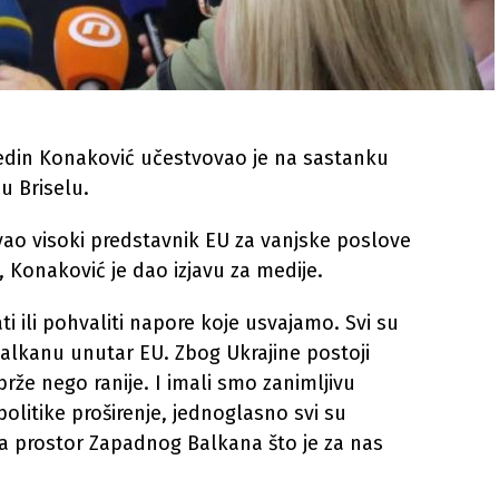
medin Konaković učestvovao je na sastanku
u Briselu.
vao visoki predstavnik EU za vanjske poslove
, Konaković je dao izjavu za medije.
ti ili pohvaliti napore koje usvajamo. Svi su
alkanu unutar EU. Zbog Ukrajine postoji
že nego ranije. I imali smo zanimljivu
i politike proširenje, jednoglasno svi su
 na prostor Zapadnog Balkana što je za nas