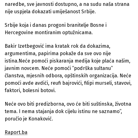
naredbe, sve javnosti dostupno, a na sudu naša strana
nije uspjela dokazati umiješanost Srbije.
Srbije koja i danas progoni branitelje Bosne i
Hercegovine montiranim optužnicama.
Bakir Izetbegović ima kratak rok da dokazima,
argumentima, papirima pokaže da sve ovo nije
istina.Neće pomoći piskaranja medija koje plaća našim,
javnim novcem. Neće pomoći “podrška sultanu”
članstva, mjesnih odbora, opštinskih organizacija. Neće
pomoći avde avdići, reufi bajrovići, filipi murseli, stavovi,
faktori, bolesni botovi.
Neće ovo biti predizborna, ovo će biti suštinska, životna
tema. I nema stajanja dok cijelu istinu ne saznamo”,
poručio je Konaković.
Raport.ba