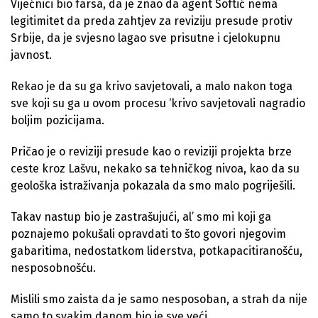
Vijećnici bio farsa, da je znao da agent Softić nema
legitimitet da preda zahtjev za reviziju presude protiv
Srbije, da je svjesno lagao sve prisutne i cjelokupnu
javnost.
Rekao je da su ga krivo savjetovali, a malo nakon toga
sve koji su ga u ovom procesu ‘krivo savjetovali nagradio
boljim pozicijama.
Pričao je o reviziji presude kao o reviziji projekta brze
ceste kroz Lašvu, nekako sa tehničkog nivoa, kao da su
geološka istraživanja pokazala da smo malo pogriješili.
Takav nastup bio je zastrašujući, al’ smo mi koji ga
poznajemo pokušali opravdati to što govori njegovim
gabaritima, nedostatkom liderstva, potkapacitiranošću,
nesposobnošću.
Mislili smo zaista da je samo nesposoban, a strah da nije
samo to svakim danom bio je sve veći.