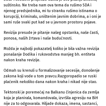
suštinsko. Ne treba nam ova tema da rušimo SDA i
njenog predsjednika, mi tu stranku rušimo istinama o
korupciji, kriminalu, uništenim javnim dobrima, a i oni je
sami ruše svaki put kad se u javnom prostoru pojave.
Revizija presude je pitanje našeg opstanka, naše časti,
ponosa, naših žrtava i naše budućnosti.
Možda je najbolji pokazatelj koliko je bila važna revizija
ponašanje Dodika i rukovodstva manjeg bh. entiteta
nakon kraha revizije.
Odmah su krenuli u formalizovanje secesije, donošenje
zakona koji vode u tom pravcu.Razgoropadio se ruski
plaćenik nekoliko dana nakon kraha i nikad nije stao.
Tektonski je poremećaj na Balkanu činjenica da zemlja
koja je planirala, komandovala, izvršila agresiju na BiH
nije za to odgovarala. Hiljade dokaza, imena, sastanci,