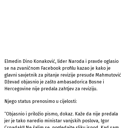
Elmedin Dino Konaković, lider Naroda i pravde oglasio
se na zvaničnom Facebook profilu kazao je kako je
glavni savjetnik za pitanje revizije presude Mahmutović
Dževad objasnio je zašto ambasadorica Bosne i
Hercegovine nije predala zahtjev za reviziju.
Njego status prenosimo u cijelosti:
“Objasnio i priložio pismo, dokaz. Kaže da nije predala
jer je tako naredio ministar vanjskih poslova, Igor
Crnadak!! Ne šalim se, pogledajte sliku ispod. Kad sam