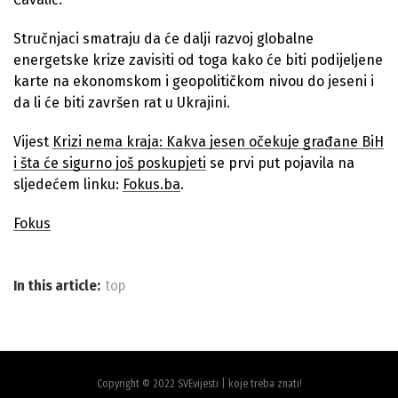
Stručnjaci smatraju da će dalji razvoj globalne
energetske krize zavisiti od toga kako će biti podijeljene
karte na ekonomskom i geopolitičkom nivou do jeseni i
da li će biti završen rat u Ukrajini.
Vijest
Krizi nema kraja: Kakva jesen očekuje građane BiH
i šta će sigurno još poskupjeti
se prvi put pojavila na
sljedećem linku:
Fokus.ba
.
Fokus
In this article:
top
Copyright © 2022 SVEvijesti | koje treba znati!