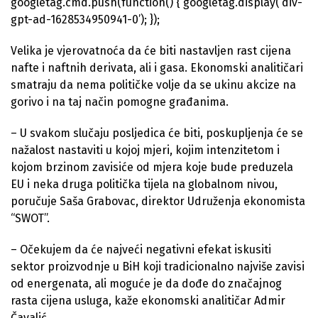
googletag.cmd.push(function() { googletag.display(‘div-
gpt-ad-1628534950941-0’); });
Velika je vjerovatnoća da će biti nastavljen rast cijena
nafte i naftnih derivata, ali i gasa. Ekonomski analitičari
smatraju da nema političke volje da se ukinu akcize na
gorivo i na taj način pomogne građanima.
– U svakom slučaju posljedica će biti, poskupljenja će se
nažalost nastaviti u kojoj mjeri, kojim intenzitetom i
kojom brzinom zavisiće od mjera koje bude preduzela
EU i neka druga politička tijela na globalnom nivou,
poručuje Saša Grabovac, direktor Udruženja ekonomista
“SWOT”.
– Očekujem da će najveći negativni efekat iskusiti
sektor proizvodnje u BiH koji tradicionalno najviše zavisi
od energenata, ali moguće je da dođe do značajnog
rasta cijena usluga, kaže ekonomski analitičar Admir
Čavalić.