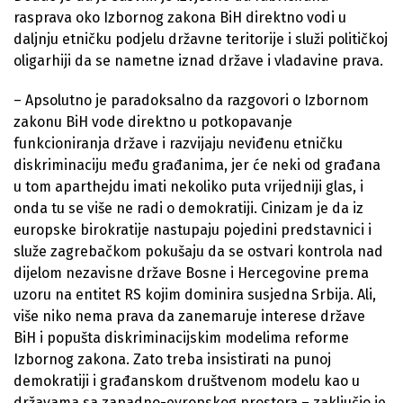
rasprava oko Izbornog zakona BiH direktno vodi u
daljnju etničku podjelu državne teritorije i služi političkoj
oligarhiji da se nametne iznad države i vladavine prava.
– Apsolutno je paradoksalno da razgovori o Izbornom
zakonu BiH vode direktno u potkopavanje
funkcioniranja države i razvijaju neviđenu etničku
diskriminaciju među građanima, jer će neki od građana
u tom aparthejdu imati nekoliko puta vrijedniji glas, i
onda tu se više ne radi o demokratiji. Cinizam je da iz
europske birokratije nastupaju pojedini predstavnici i
služe zagrebačkom pokušaju da se ostvari kontrola nad
dijelom nezavisne države Bosne i Hercegovine prema
uzoru na entitet RS kojim dominira susjedna Srbija. Ali,
više niko nema prava da zanemaruje interese države
BiH i popušta diskriminacijskim modelima reforme
Izbornog zakona. Zato treba insistirati na punoj
demokratiji i građanskom društvenom modelu kao u
državama sa zapadno-evropskog prostora – zaključio je