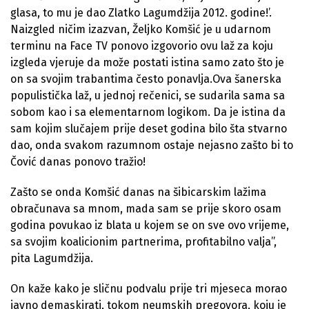
glasa, to mu je dao Zlatko Lagumdžija 2012. godine!’.
Naizgled ničim izazvan, Željko Komšić je u udarnom
terminu na Face TV ponovo izgovorio ovu laž za koju
izgleda vjeruje da može postati istina samo zato što je
on sa svojim trabantima često ponavlja.Ova šanerska
populistička laž, u jednoj rečenici, se sudarila sama sa
sobom kao i sa elementarnom logikom. Da je istina da
sam kojim slučajem prije deset godina bilo šta stvarno
dao, onda svakom razumnom ostaje nejasno zašto bi to
Čović danas ponovo tražio!
Zašto se onda Komšić danas na šibicarskim lažima
obračunava sa mnom, mada sam se prije skoro osam
godina povukao iz blata u kojem se on sve ovo vrijeme,
sa svojim koalicionim partnerima, profitabilno valja”,
pita Lagumdžija.
On kaže kako je sličnu podvalu prije tri mjeseca morao
javno demaskirati, tokom neumskih pregovora, koju je