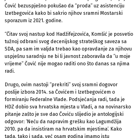
Čović bezuspješno pokušao da “proda” uz asistenciju
Izetbegovića kako bi sakrio njihov sramni Mostarski
sporazum iz 2021. godine.
“Čitav svoj nastup kod Hadžifejzovića, Komšić je posvetio
tužnoj odbrani svog decenijskog strateškog saveza sa
SDA, pa sam im valjda trebao kao opravdanje za njihovu
uspješnu saradnju ne bi li javnost zaboravila da “u moje
vrijeme” Čović nije mogao raditi ono što danas sa njima
radi.
Drugo, ovim nastoji “prekriti” svoj sramni dogovor
poslije izbora 2014. sa Čovićem i Izetbegovićem o
formiranju Federalne Vlade. Podsjećanja radi, tada je
HDZ dobio sva hrvatska mjesta u Vladi, a na novinarsko
pitanje zašto je sve dao Čoviću slijedio je antologijski
odgovor: ‘Neću da napravim grešku kao Lagumdžija
2010. pa da insistiram na hrvatskim mjestima’. Kako
tada, tako i sada, već osam godina imamo istu