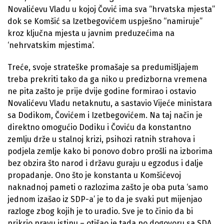
Novalićevu Vladu u kojoj Čović ima sva “hrvatska mjesta”
dok se Komšić sa Izetbegovićem uspješno “namiruje”
kroz ključna mjesta u javnim preduzećima na
‘nehrvatskim mjestima’.
Treće, svoje strateške promašaje sa predumišljajem
treba prekriti tako da ga niko u predizborna vremena
ne pita zašto je prije dvije godine formirao i ostavio
Novalićevu Vladu netaknutu, a sastavio Vijeće ministara
sa Dodikom, Čovićem i Izetbegovićem. Na taj način je
direktno omogućio Dodiku i Čoviću da konstantno
zemlju drže u stalnoj krizi, psihozi ratnih strahova i
podjela zemlje kako bi ponovo dobro prošli na izborima
bez obzira što narod i državu guraju u egzodus i dalje
propadanje. Ono što je konstanta u Komšićevoj
naknadnoj pameti o razlozima zašto je oba puta ‘samo
jednom izašao iz SDP-a’ je to da je svaki put mijenjao
razloge zbog kojih je to uradio. Sve je to činio da bi
prikrio pravu istinu – otišao je tada po dogovoru sa SDA