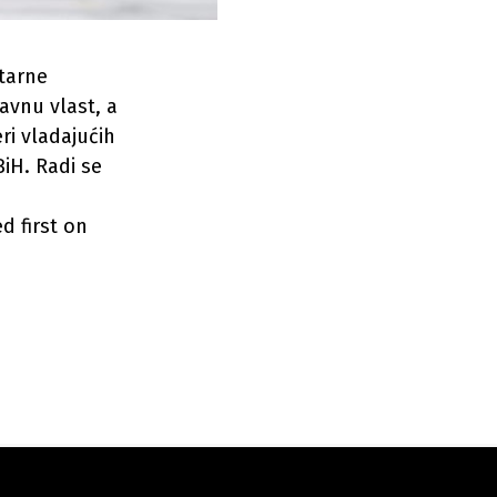
ntarne
avnu vlast, a
ri vladajućih
iH. Radi se
d first on