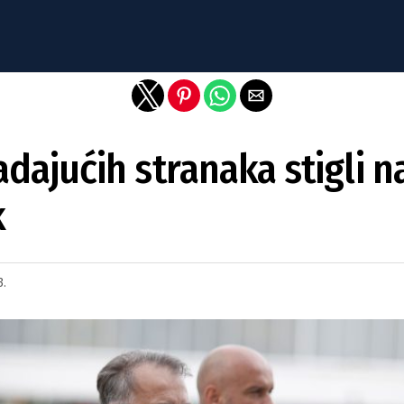
Exit mobile version
adajućih stranaka stigli n
k
3.