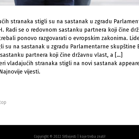
jućih stranaka stigli su na sastanak u zgradu Parlame
H. Radi se o redovnom sastanku partnera koji čine drž
trebali ponovo razgovarati o evropskim zakonima. Lide
gli su na sastanak u zgradu Parlamentarne skupštine B
astanku partnera koji čine državnu vlast, a […]
eri vladajućih stranaka stigli na novi sastanak appeare
ajnovije vijesti.
top
Copyright © 2022 SVEvijesti | koje treba znati!