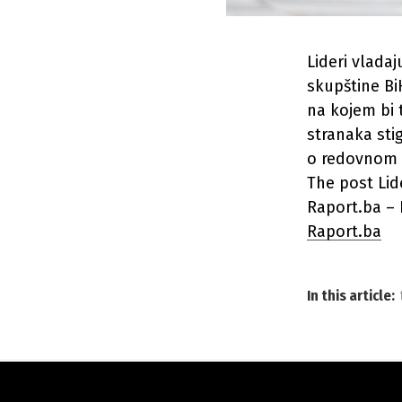
Lideri vlada
skupštine Bi
na kojem bi 
stranaka sti
o redovnom s
The post Lid
Raport.ba – N
Raport.ba
In this article: