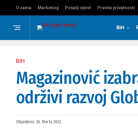
O nama
Marketing
Pošalji vijest
Pravila privatnosti
BiH
BIH
Magazinović izabr
održivi razvoj Glo
Objavljeno
26. Marta 2022.