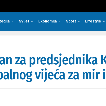
Regija
Svijet
Ekonomija
Sport
Lifestyle
an za predsjednika 
balnog vijeća za mir i