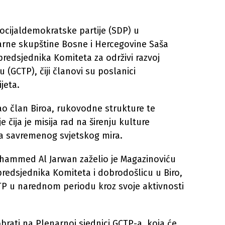
ocijaldemokratske partije (SDP) u
ne skupštine Bosne i Hercegovine Saša
predsjednika Komiteta za održivi razvoj
u (GCTP), čiji članovi su poslanici
ijeta.
o član Biroa, rukovodne strukture te
 čija je misija rad na širenju kulture
nja savremenog svjetskog mira.
hammed Al Jarwan zaželio je Magazinoviću
predsjednika Komiteta i dobrodošlicu u Biro,
TP u narednom periodu kroz svoje aktivnosti
rati na Plenarnoj sjednici GCTP-a, koja će