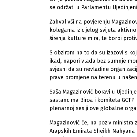
se održati u Parlamentu Ujedinjen
Zahvalivši na povjerenju Magazino
kolegama iz cijelog svijeta aktivno 
širenja kulture mira, te borbi prot
S obzirom na to da su izazovi s ko
ikad, napori vlada bez sumnje mor
svjesni da su nevladine organizac
prave promjene na terenu u našem
Saša Magazinović boravi u Ujedinj
sastancima Biroa i komiteta GCTP 
plenarnoj sesiji ove globalne orga
Magazinović će, na poziv ministra z
Arapskih Emirata Sheikh Nahyana 