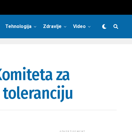
Tehnologija
Zdravlje
Video
Komiteta za
 toleranciju