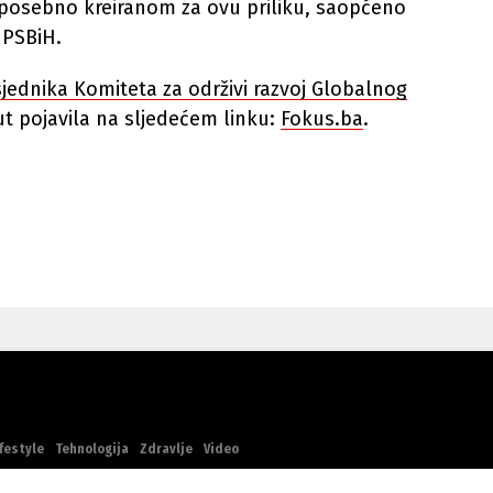
 posebno kreiranom za ovu priliku, saopćeno
 PSBiH.
jednika Komiteta za održivi razvoj Globalnog
ut pojavila na sljedećem linku:
Fokus.ba
.
festyle
Tehnologija
Zdravlje
Video