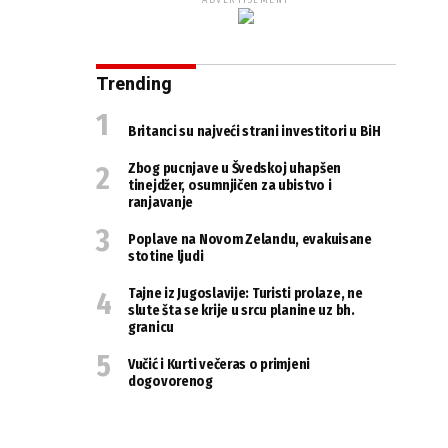
ADVERTISEMENT
Trending
Britanci su najveći strani investitori u BiH
Zbog pucnjave u Švedskoj uhapšen
tinejdžer, osumnjičen za ubistvo i
ranjavanje
Poplave na Novom Zelandu, evakuisane
stotine ljudi
Tajne iz Jugoslavije: Turisti prolaze, ne
slute šta se krije u srcu planine uz bh.
granicu
Vučić i Kurti večeras o primjeni
dogovorenog