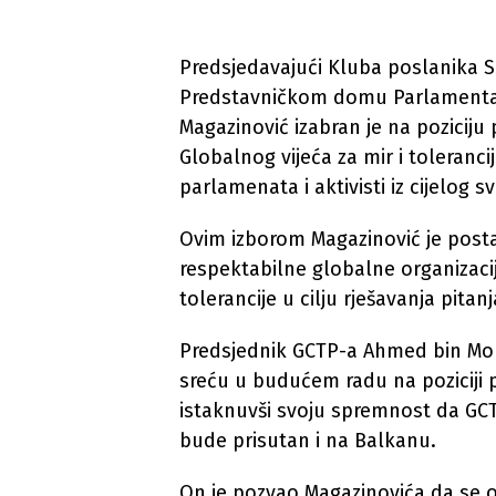
Predsjedavajući Kluba poslanika S
Predstavničkom domu Parlamentar
Magazinović izabran je na poziciju 
Globalnog vijeća za mir i tolerancij
parlamenata i aktivisti iz cijelog sv
Ovim izborom Magazinović je posta
respektabilne globalne organizacije
tolerancije u cilju rješavanja pita
Predsjednik GCTP-a Ahmed bin Mo
sreću u budućem radu na poziciji 
istaknuvši svoju spremnost da GC
bude prisutan i na Balkanu.
On je pozvao Magazinovića da se ob