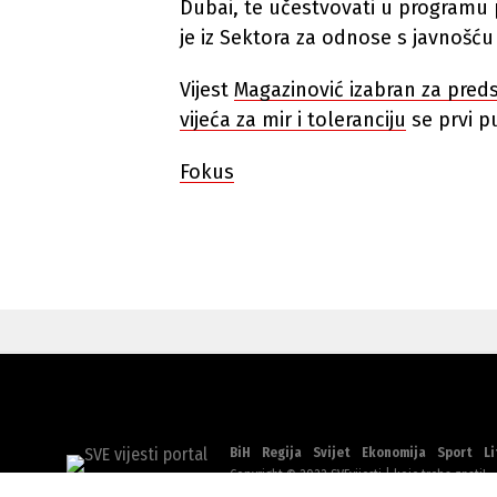
Dubai, te učestvovati u programu
je iz Sektora za odnose s javnošću
Vijest
Magazinović izabran za preds
vijeća za mir i toleranciju
se prvi p
Fokus
BiH
Regija
Svijet
Ekonomija
Sport
Li
Copyright © 2022 SVEvijesti | koje treba znati!