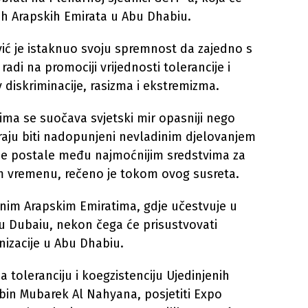
ih Arapskih Emirata u Abu Dhabiu.
vić je istaknuo svoju spremnost da zajedno s
radi na promociji vrijednosti tolerancije i
iv diskriminacije, rasizma i ekstremizma.
jima se suočava svjetski mir opasniji nego
aju biti nadopunjeni nevladinim djelovanjem
ije postale među najmoćnijim sredstvima za
 vremenu, rečeno je tokom ovog susreta.
enim Arapskim Emiratima, gdje učestvuje u
u Dubaiu, nekon čega će prisustvovati
nizacije u Abu Dhabiu.
a toleranciju i koegzistenciju Ujedinjenih
bin Mubarek Al Nahyana, posjetiti Expo