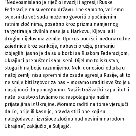
“Nedvosmisleno je riječ o invaziji i agresiji Ruske
Federacije na suverenu državu. I ne samo to, već smo
svjesni da već sada možemo govoriti o počinjenim
ratnim zločinima, posebno kroz prizmu namjernog
targetiranja civilnih naselja u Harkovu, Kijevu, ali i
drugim dijelovima zemlje. Uprkos podršci međunarodne
zajednice kroz sankcije, nabavci oružja, primanju
izbjeglih, jasno je da su u borbi sa Ruskom Federacijom,
Ukrajinci prepušteni sami sebi. Dijelimo to iskustvo,
stoga ih najbolje razumijemo. Neki donosioci odluka u
našoj zemlji nisu spremni da osude agresiju Rusije, ali to
ne smije biti izgovor za nas – moramo uraditi sve što je u
našoj moći da pomognemo. Naši istraživački kapaciteti i
naše iskustvo stavljamo na raspolaganje našim
prijateljima iz Ukrajine. Moramo raditi na tome vjerujući
da će, prije ili kasnije, pravda stići one koji su
nalogodavce i izvršioce zločina nad nevinim narodom
Ukrajine”, zaključio je Suljagić.