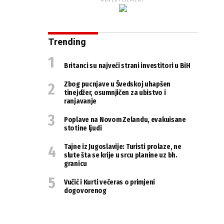
ADVERTISEMENT
Trending
Britanci su najveći strani investitori u BiH
Zbog pucnjave u Švedskoj uhapšen
tinejdžer, osumnjičen za ubistvo i
ranjavanje
Poplave na Novom Zelandu, evakuisane
stotine ljudi
Tajne iz Jugoslavije: Turisti prolaze, ne
slute šta se krije u srcu planine uz bh.
granicu
Vučić i Kurti večeras o primjeni
dogovorenog