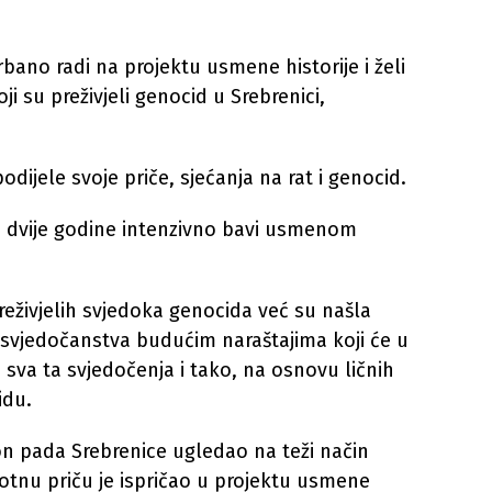
bano radi na projektu usmene historije i želi
oji su preživjeli genocid u Srebrenici,
odijele svoje priče, sjećanja na rat i genocid.
e dvije godine intenzivno bavi usmenom
reživjelih svjedoka genocida već su našla
e svjedočanstva budućim naraštajima koji će u
sva ta svjedočenja i tako, na osnovu ličnih
idu.
akon pada Srebrenice ugledao na teži način
ivotnu priču je ispričao u projektu usmene