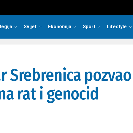
Regija
Svijet
Ekonomija
Sport
Lifestyle
r Srebrenica pozvao 
na rat i genocid