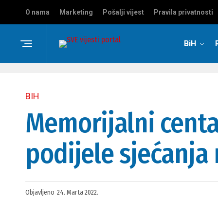
O nama
Marketing
Pošalji vijest
Pravila privatnosti
BiH
BIH
Memorijalni centa
podijele sjećanja 
Objavljeno
24. Marta 2022.