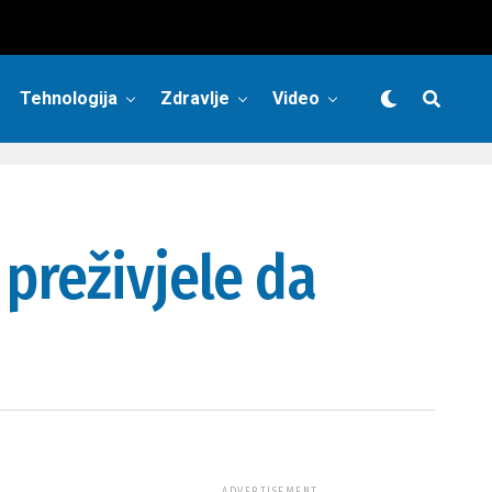
Tehnologija
Zdravlje
Video
preživjele da