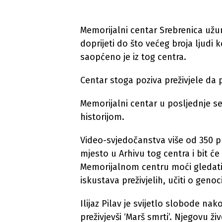
Memorijalni centar Srebrenica užur
doprijeti do što većeg broja ljudi k
saopćeno je iz tog centra.
Centar stoga poziva preživjele da p
Memorijalni centar u posljednje s
historijom.
Video-svjedočanstva više od 350 p
mjesto u Arhivu tog centra i bit ć
Memorijalnom centru moći gledati 
iskustava preživjelih, učiti o genoc
Ilijaz Pilav je svijetlo slobode n
preživjevši ‘Marš smrti’. Njegovu ž