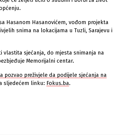
e će željeti učiti o sudbini i borbi za život
općenju.
u sa Hasanom Hasanovićem, vođom projekta
vjelih snima na lokacijama u Tuzli, Sarajevu i
iti vlastita sjećanja, do mjesta snimanja na
bezbjeđuje Memorijalni centar.
a pozvao preživjele da podijele sjećanja na
na sljedećem linku:
Fokus.ba
.