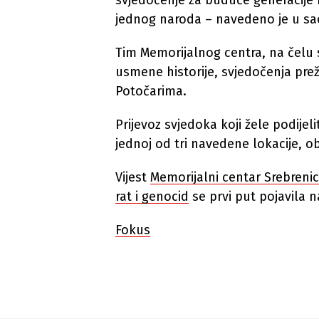
svjedočenje za buduće generacije koj
jednog naroda – navedeno je u sa
Tim Memorijalnog centra, na čel
usmene historije, svjedočenja preži
Potočarima.
Prijevoz svjedoka koji žele podijel
jednoj od tri navedene lokacije, o
Vijest
Memorijalni centar Srebrenic
rat i genocid
se prvi put pojavila 
Fokus