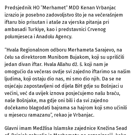
Predsjednik HO ”Merhamet“ MDD Kenan Vrbanjac
izrazio je posebno zadovoljstvo što je na večerašnjem
iftaru bio prisutan i ataše za vjerska pitanja pri
ambasadi Turkiye, kao i predstavnici Crvenog
polumjeseca i Anadolu Agency.
“Hvala Regionalnom odboru Merhameta Sarajevo, na
čelu sa direktorom Munibom Bujakom, koji su upriličili
jedan divan iftar. Hvala Allahu dž. š. koji nam je
omogućio da večeras ovdje svi zajedno iftarimo sa našim
ljudima, koji ostaju dio nas, mi smo dio njih. Da se ne
osjećaju zapostavljeni od dijela BiH gdje su Bošnjaci u
većini, već da uvijek iznova posjećujemo našu braću,
naše Bošnjake, ma gdje oni bili i da svi zajedno
dočekamo blagodati bajrama sa hajrom koji smo učinili
u mjesecu ramazanu”, rekao je Vrbanjac.
Glavni imam Medžlisa Islamske zajednice Knežina Sead