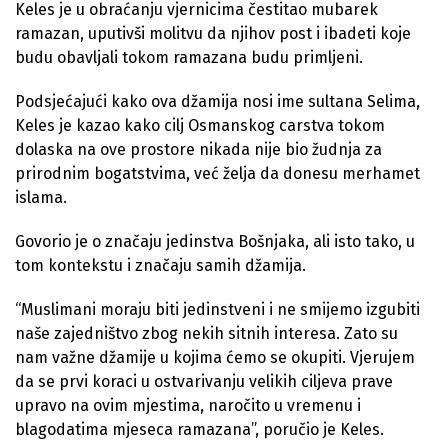
Keles je u obraćanju vjernicima čestitao mubarek
ramazan, uputivši molitvu da njihov post i ibadeti koje
budu obavljali tokom ramazana budu primljeni.
Podsjećajući kako ova džamija nosi ime sultana Selima,
Keles je kazao kako cilj Osmanskog carstva tokom
dolaska na ove prostore nikada nije bio žudnja za
prirodnim bogatstvima, već želja da donesu merhamet
islama.
Govorio je o značaju jedinstva Bošnjaka, ali isto tako, u
tom kontekstu i značaju samih džamija.
“Muslimani moraju biti jedinstveni i ne smijemo izgubiti
naše zajedništvo zbog nekih sitnih interesa. Zato su
nam važne džamije u kojima ćemo se okupiti. Vjerujem
da se prvi koraci u ostvarivanju velikih ciljeva prave
upravo na ovim mjestima, naročito u vremenu i
blagodatima mjeseca ramazana”, poručio je Keles.