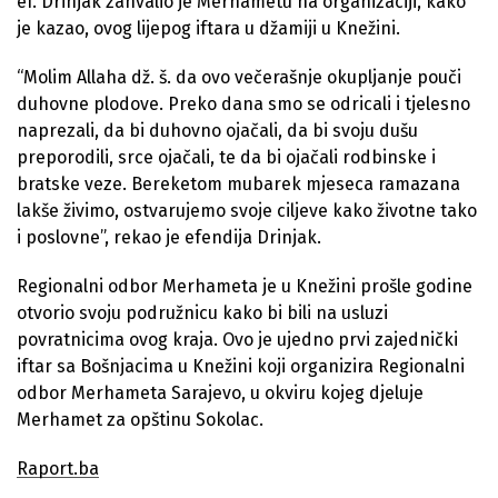
ef. Drinjak zahvalio je Merhametu na organizaciji, kako
je kazao, ovog lijepog iftara u džamiji u Knežini.
“Molim Allaha dž. š. da ovo večerašnje okupljanje pouči
duhovne plodove. Preko dana smo se odricali i tjelesno
naprezali, da bi duhovno ojačali, da bi svoju dušu
preporodili, srce ojačali, te da bi ojačali rodbinske i
bratske veze. Bereketom mubarek mjeseca ramazana
lakše živimo, ostvarujemo svoje ciljeve kako životne tako
i poslovne”, rekao je efendija Drinjak.
Regionalni odbor Merhameta je u Knežini prošle godine
otvorio svoju podružnicu kako bi bili na usluzi
povratnicima ovog kraja. Ovo je ujedno prvi zajednički
iftar sa Bošnjacima u Knežini koji organizira Regionalni
odbor Merhameta Sarajevo, u okviru kojeg djeluje
Merhamet za opštinu Sokolac.
Raport.ba