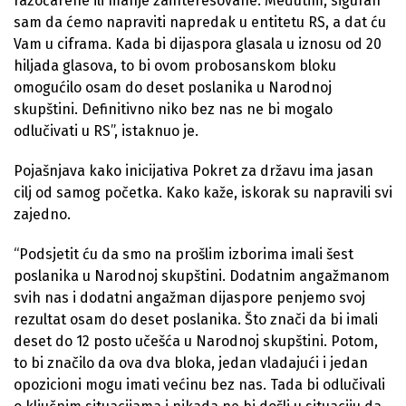
razočarene ili manje zainteresovane. Međutim, siguran
sam da ćemo napraviti napredak u entitetu RS, a dat ću
Vam u ciframa. Kada bi dijaspora glasala u iznosu od 20
hiljada glasova, to bi ovom probosanskom bloku
omogućilo osam do deset poslanika u Narodnoj
skupštini. Definitivno niko bez nas ne bi mogalo
odlučivati u RS”, istaknuo je.
Pojašnjava kako inicijativa Pokret za državu ima jasan
cilj od samog početka. Kako kaže, iskorak su napravili svi
zajedno.
“Podsjetit ću da smo na prošlim izborima imali šest
poslanika u Narodnoj skupštini. Dodatnim angažmanom
svih nas i dodatni angažman dijaspore penjemo svoj
rezultat osam do deset poslanika. Što znači da bi imali
deset do 12 posto učešća u Narodnoj skupštini. Potom,
to bi značilo da ova dva bloka, jedan vladajući i jedan
opozicioni mogu imati većinu bez nas. Tada bi odlučivali