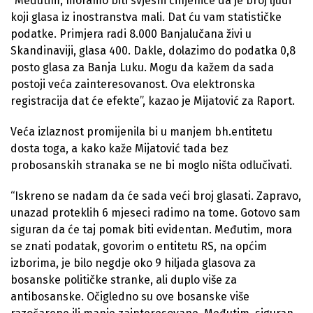
“Međutim, moramo biti svjesni činjenice da je broj ljudi
koji glasa iz inostranstva mali. Dat ću vam statističke
podatke. Primjera radi 8.000 Banjalučana živi u
Skandinaviji, glasa 400. Dakle, dolazimo do podatka 0,8
posto glasa za Banja Luku. Mogu da kažem da sada
postoji veća zainteresovanost. Ova elektronska
registracija dat će efekte”, kazao je Mijatović za Raport.
Veća izlaznost promijenila bi u manjem bh.entitetu
dosta toga, a kako kaže Mijatović tada bez
probosanskih stranaka se ne bi moglo ništa odlučivati.
“Iskreno se nadam da će sada veći broj glasati. Zapravo,
unazad proteklih 6 mjeseci radimo na tome. Gotovo sam
siguran da će taj pomak biti evidentan. Međutim, mora
se znati podatak, govorim o entitetu RS, na općim
izborima, je bilo negdje oko 9 hiljada glasova za
bosanske političke stranke, ali duplo više za
antibosanske. Očigledno su ove bosanske više