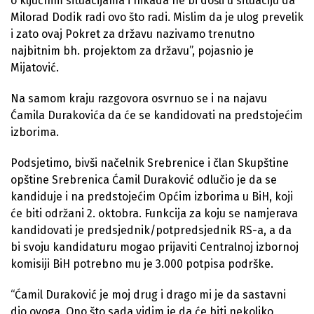
o ključnim situacijama i nikada ne bi došli u situaciju da
Milorad Dodik radi ovo što radi. Mislim da je ulog prevelik
i zato ovaj Pokret za državu nazivamo trenutno
najbitnim bh. projektom za državu”, pojasnio je
Mijatović.
Na samom kraju razgovora osvrnuo se i na najavu
Ćamila Durakovića da će se kandidovati na predstojećim
izborima.
Podsjetimo, bivši načelnik Srebrenice i član Skupštine
opštine Srebrenica Ćamil Duraković odlučio je da se
kandiduje i na predstojećim Općim izborima u BiH, koji
će biti održani 2. oktobra. Funkcija za koju se namjerava
kandidovati je predsjednik/potpredsjednik RS-a, a da
bi svoju kandidaturu mogao prijaviti Centralnoj izbornoj
komisiji BiH potrebno mu je 3.000 potpisa podrške.
“Ćamil Duraković je moj drug i drago mi je da sastavni
dio ovoga. Ono što sada vidim je da će biti nekoliko