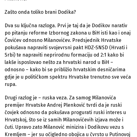
Zašto onda toliko brani Dodika?
Dva su ključna razloga. Prvi je taj da je Dodikov narativ
po pitanju reforme Izbornog zakona u BiH isti kao i onaj
Čovićev odnosno Milanovićev. Predsjednik Hrvatske
pokušava napraviti svojevrsni pakt HDZ-SNSD (Hrvati i
Srbi) te napraviti neprirodnu formaciju od 2:1 kako bi
lakše isposlovao nešto za hrvatski narod u BiH –
odnosno – kako bi se približio hrvatskim desničarima
gdje je u političkom spektru Hrvatske trenutno sve veća
rupa.
Drugi razlog je – ruska veza. Za samog Milanovića
premijer Hrvatske Andrej Plenković tvrdi da je ruski
čovjek odnosno da pokušava progurati ruski interes u
Hrvatskoj, što se iz samih Milanovićevih izjava može i
čuti. Upravo zato Milanović minizira i Dodikovu vezu s
Kremljem – jer su očigledno obojica u čvrsto u Putinovoj