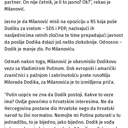
partner. On nije četnik, je li to jasno? Ok?”, rekao je
Milanović.
Jasno je da Milanović misli na opoziciju u RS koja puše
Dodiku za vratom – SDS i PDP, nazivajući ih
nasljednicima ratnih zločina te time prepadajući javnost
da poslije Dodika dolazi još nešto zlokobnije. Odnosno –
Dodik je manje zlo. Po Milanoviću.
Odmah nakon toga, Milanović je obesmislio Dodikovu
vezu sa Vladimirom Putinom. Dok evropski i amarički
zvaničnici s pažnjom i zabrinutošću prate rusofiliju
Milorada Dodika, za Milanovića je to izmišljena priča.
“Putin uopće ne zna da Dodik postoji. Kakve to veze
ima? Ovdje govorimo o hrvatskim interesima. Ne da
Hercegovina postane dio Hrvatske nego da hrvatski
narod tu živi normalno. Nemojte mi Putina poturati u tu
jednadžbu, to je bijedno, jako bijedno. Dodik je vođa