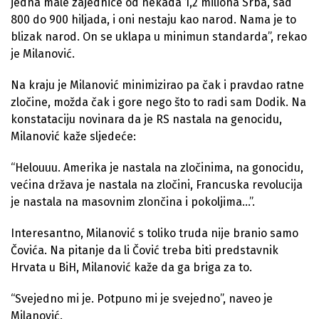
jedna male zajednice od nekada 1,2 miliona Srba, sad
800 do 900 hiljada, i oni nestaju kao narod. Nama je to
blizak narod. On se uklapa u minimun standarda”, rekao
je Milanović.
Na kraju je Milanović minimizirao pa čak i pravdao ratne
zločine, možda čak i gore nego što to radi sam Dodik. Na
konstataciju novinara da je RS nastala na genocidu,
Milanović kaže sljedeće:
“Helouuu. Amerika je nastala na zločinima, na gonocidu,
većina država je nastala na zločini, Francuska revolucija
je nastala na masovnim zlončina i pokoljima…”.
Interesantno, Milanović s toliko truda nije branio samo
Čovića. Na pitanje da li Čović treba biti predstavnik
Hrvata u BiH, Milanović kaže da ga briga za to.
“Svejedno mi je. Potpuno mi je svejedno”, naveo je
Milanović.