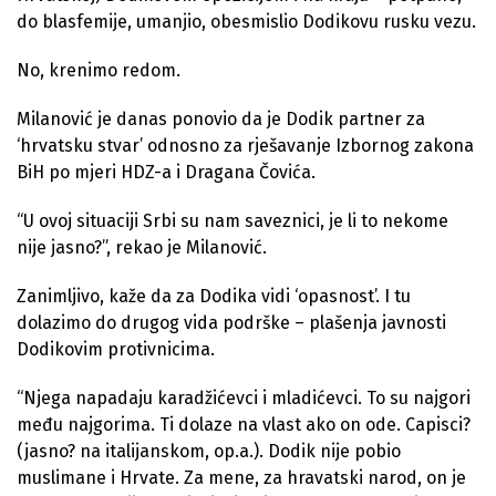
do blasfemije, umanjio, obesmislio Dodikovu rusku vezu.
No, krenimo redom.
Milanović je danas ponovio da je Dodik partner za
‘hrvatsku stvar’ odnosno za rješavanje Izbornog zakona
BiH po mjeri HDZ-a i Dragana Čovića.
“U ovoj situaciji Srbi su nam saveznici, je li to nekome
nije jasno?”, rekao je Milanović.
Zanimljivo, kaže da za Dodika vidi ‘opasnost’. I tu
dolazimo do drugog vida podrške – plašenja javnosti
Dodikovim protivnicima.
“Njega napadaju karadžićevci i mladićevci. To su najgori
među najgorima. Ti dolaze na vlast ako on ode. Capisci?
(jasno? na italijanskom, op.a.). Dodik nije pobio
muslimane i Hrvate. Za mene, za hravatski narod, on je