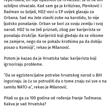
ozbiljno shvaćalo. Kad sam ga ja kritizirao, Plenković i
Radman su šutjeli, HDZ-ovci u EP uvijek glasaju za
Orbana. Sad mu žele staviti zube na karotidu, to nije
ljudsko ponašanje. Orban se bori za svoju zemlju i svoj
narod. HDZ to ne želi priznati, zbog par karijerista se
ponašaju drukčije. Karijeristi koji gledaju da se nikome
ne zamjere, nego da se pokažu krotkima pa da dobiju
posao u Komisiji”, rekao je Milanović.
Potom je kazao da je Hrvatska talac karijerista koji
igrnoriraju probleme.
“Da se egzistencijalne potrebe hrvatskog narod u BiH
ingoriraju. Ja ću se potruditi da o tome znaju svi sve o na
samitu NATO-a”, rekao je Milanović.
Pitali su ga za 100 godina od rođenja Franje Tuđmana.
Kakva je sad Hrvatska?