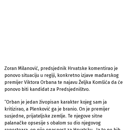
Zoran Milanović, predsjednik Hrvatske komentirao je
ponovo situaciju u regiji, konkretno izjave mađarskog
premijer Viktora Orbana te najavu Željka Komšića da će
ponovo biti kandidat za Predsjedništvo.
“Orban je jedan živopisan karakter kojeg sam ja
kritizirao, a Plenković ga je branio. On je premijer
susjedne, prijateljske zemlje. Te njegove sitne
palanačke opsesije s obalom su dio njegovog
repertoara, on nije opasnost za Hrvatsku.. Ja to ne bih