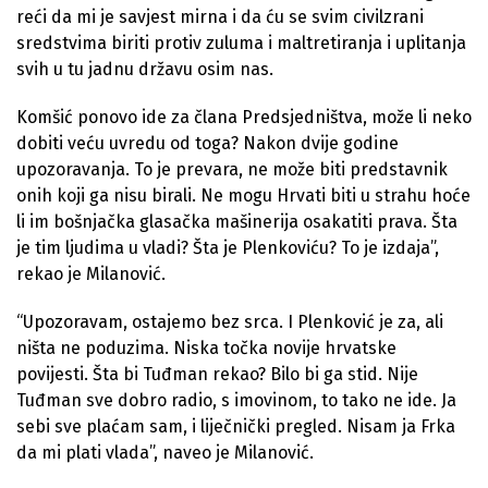
reći da mi je savjest mirna i da ću se svim civilzrani
sredstvima biriti protiv zuluma i maltretiranja i uplitanja
svih u tu jadnu državu osim nas.
Komšić ponovo ide za člana Predsjedništva, može li neko
dobiti veću uvredu od toga? Nakon dvije godine
upozoravanja. To je prevara, ne može biti predstavnik
onih koji ga nisu birali. Ne mogu Hrvati biti u strahu hoće
li im bošnjačka glasačka mašinerija osakatiti prava. Šta
je tim ljudima u vladi? Šta je Plenkoviću? To je izdaja”,
rekao je Milanović.
“Upozoravam, ostajemo bez srca. I Plenković je za, ali
ništa ne poduzima. Niska točka novije hrvatske
povijesti. Šta bi Tuđman rekao? Bilo bi ga stid. Nije
Tuđman sve dobro radio, s imovinom, to tako ne ide. Ja
sebi sve plaćam sam, i liječnički pregled. Nisam ja Frka
da mi plati vlada”, naveo je Milanović.