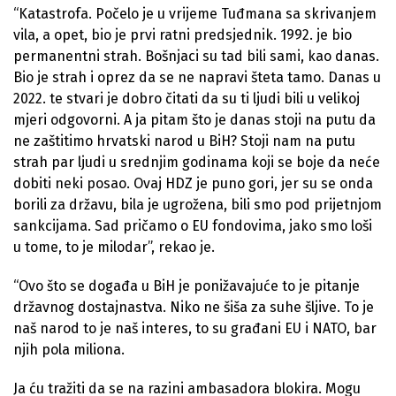
“Katastrofa. Počelo je u vrijeme Tuđmana sa skrivanjem
vila, a opet, bio je prvi ratni predsjednik. 1992. je bio
permanentni strah. Bošnjaci su tad bili sami, kao danas.
Bio je strah i oprez da se ne napravi šteta tamo. Danas u
2022. te stvari je dobro čitati da su ti ljudi bili u velikoj
mjeri odgovorni. A ja pitam što je danas stoji na putu da
ne zaštitimo hrvatski narod u BiH? Stoji nam na putu
strah par ljudi u srednjim godinama koji se boje da neće
dobiti neki posao. Ovaj HDZ je puno gori, jer su se onda
borili za državu, bila je ugrožena, bili smo pod prijetnjom
sankcijama. Sad pričamo o EU fondovima, jako smo loši
u tome, to je milodar”, rekao je.
“Ovo što se događa u BiH je ponižavajuće to je pitanje
državnog dostajnastva. Niko ne šiša za suhe šljive. To je
naš narod to je naš interes, to su građani EU i NATO, bar
njih pola miliona.
Ja ću tražiti da se na razini ambasadora blokira. Mogu