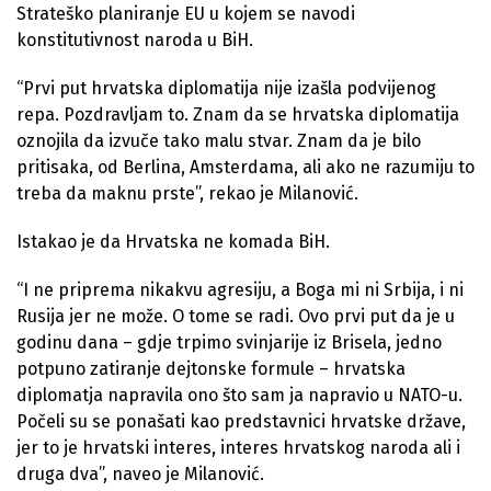
Strateško planiranje EU u kojem se navodi
konstitutivnost naroda u BiH.
“Prvi put hrvatska diplomatija nije izašla podvijenog
repa. Pozdravljam to. Znam da se hrvatska diplomatija
oznojila da izvuče tako malu stvar. Znam da je bilo
pritisaka, od Berlina, Amsterdama, ali ako ne razumiju to
treba da maknu prste”, rekao je Milanović.
Istakao je da Hrvatska ne komada BiH.
“I ne priprema nikakvu agresiju, a Boga mi ni Srbija, i ni
Rusija jer ne može. O tome se radi. Ovo prvi put da je u
godinu dana – gdje trpimo svinjarije iz Brisela, jedno
potpuno zatiranje dejtonske formule – hrvatska
diplomatja napravila ono što sam ja napravio u NATO-u.
Počeli su se ponašati kao predstavnici hrvatske države,
jer to je hrvatski interes, interes hrvatskog naroda ali i
druga dva”, naveo je Milanović.