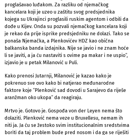
proglašavao luđakom. Za razliku od njemačkog
kancelara koji je uzeo u zaštitu svog predsjednika
kojega su Ukrajinci proglasili ruskim agentom i odbili da
dođe u Kijev. Onda su pozvali njemačkog kancelara koji
je rekao da prije isprike predsjedniku ne dolazi. Tako se
ponaša Njemačka, a Plenkovićev HDZ kao obična
balkanska banda izdajnika. Nije se javio i ne znam hoće
li se javiti, a ja ću nastaviti s ovime pa makar i ne uspio”,
izjavio je u petak Milanović u Puli.
Kako prenosi Jutarnji, Milanović je kazao kako je
pokrenuo sve ovo kako bi natjerao međunarodne
faktore koje “Plenković sad dovodi u Sarajevo da riješe
aranžman oko ukopa” da reagiraju.
Mrtvo je. Gotovo je. Gospođa von der Leyen nema što
dolaziti. Plenković nema veze u Bruxellesu, nemam ih
niti ja. Ja ću se žestoko svim institucionalnim sredstvima
boriti da taj problem bude pred nosom i da ga se riješiti