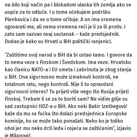
na bilo koji način pa i blokadom ulaska tih zemlja ako se
uopće za to odluče. I u tome očekujem podršku
Plenkovića i da se o tome očituje. A on ima vremena
ogovarati me, ali nema vremena reći je li za ili protiv. I
zato sam sazvao ovaj sastanak – kaže predsjednik.
Dodao je kako su Hrvati u BiH politički ranjenici.
“Zaštitimo svoj narod u BiH da bi ostao tamo. I govore da
to nema veze s Finskom i Švedskom. Ima veze. Hrvatsku
kao članicu NATO-a i EU smeta i zabrinuta je zbog stanja
u BiH. Ona sigurnosno može izmaknuti kontroli, ne
totalnom ratu, nego kontroli. Nije li to opravdani
sigurnosni interes? To prijeti više nego što Rusija prijeti
Finskoj. Trebam li se za to boriti sam? Ne vidim gdje su
sad zastupnici HDZ-a u BiH. Ako neki Bakir Izetbegović
kaže da mu se fućka što dolazi predsjednica Europske
komisije, ko se može tako ponašati. Neko ko je toliko
ohol jer mu neko drži leđa i osjeća se zaštićenim”, izjavio
je Milanović.