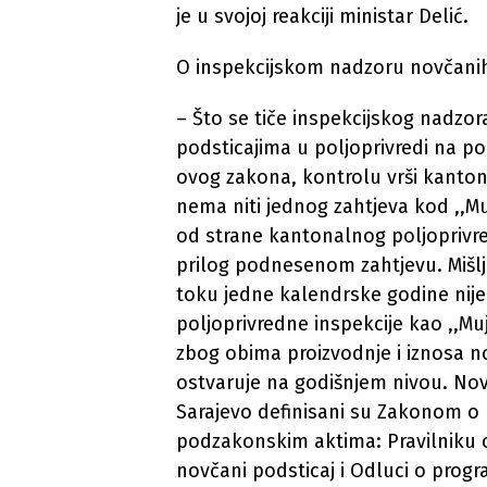
je u svojoj reakciji ministar Delić.
O inspekcijskom nadzoru novčanih 
– Što se tiče inspekcijskog nadzo
podsticajima u poljoprivredi na p
ovog zakona, kontrolu vrši kanton
nema niti jednog zahtjeva kod ,,Mu
od strane kantonalnog poljoprivred
prilog podnesenom zahtjevu. Mišlj
toku jedne kalendrske godine nij
poljoprivredne inspekcije kao ,,Mu
zbog obima proizvodnje i iznosa n
ostvaruje na godišnjem nivou. Nov
Sarajevo definisani su Zakonom o 
podzakonskim aktima: Pravilniku 
novčani podsticaj i Odluci o prog