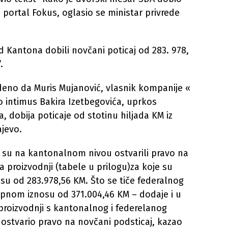
 i portal Fokus, oglasio se ministar privrede
od Kantona dobili novčani poticaj od 283. 978,
.
deno da Muris Mujanović, vlasnik kompanije «
o intimus Bakira Izetbegovića, uprkos
, dobija poticaje od stotinu hiljada KM iz
jevo.
.o su na kantonalnom nivou ostvarili pravo na
 proizvodnji (tabele u prilogu)za koje su
su od 283.978,56 KM. Što se tiče federalnog
kupnom iznosu od 371.004,46 KM – dodaje i u
 proizvodnji s kantonalnog i federelanog
o ostvario pravo na novčani podsticaj, kazao