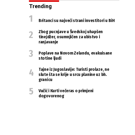
Trending
Britanci su najveći strani investitori u BiH
Zbog pucnjave u Švedskoj uhapšen
tinejdžer, osumnjičen za ubistvo i
ranjavanje
Poplave na Novom Zelandu, evakuisane
stotine ljudi
Tajne iz Jugoslavije: Turisti prolaze, ne
slute šta se krije u srcu planine uz bh.
granicu
Vučić i Kurti večeras o primjeni
dogovorenog