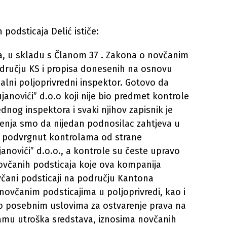
podsticaja Delić ističe:
ra, u skladu s Članom 37 . Zakona o novčanim
odručju KS i propisa donesenih na osnovu
alni poljoprivredni inspektor. Gotovo da
janovići” d.o.o koji nije bio predmet kontrole
nog inspektora i svaki njihov zapisnik je
enja smo da nijedan podnosilac zahtjeva u
e podvrgnut kontrolama od strane
janovići” d.o.o., a kontrole su česte upravo
ovčanih podsticaja koje ova kompanija
čani podsticaji na području Kantona
novčanim podsticajima u poljoprivredi, kao i
o posebnim uslovima za ostvarenje prava na
ramu utroška sredstava, iznosima novčanih