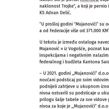
naklonost Trojke”, a koji je pernio
KS Adnan Delić.
“U prošloj godini “Mujanovići” su 
a od Federacije više od 371.000 KM”
U tekstu je između ostaloga nave
Mujanović » iz Vogošće, poznat ka
inspekcijama i negativnim nalazima
federalnog i budžeta Kantona Sara
– U 2021. godini ,,Mujanovići” d.o
novčani podsticaj po svim vidovima
podnijeli zahtjeve u ukupnom izno
nivoa ostvarili su podsticaje u u
prilogu šalje tabele za sve vidove
nivoa za koje je ,,Mujanovići” d.o.