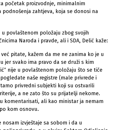
za početak proizvodnje, minimalnim
ma podnošenja zahtjeva, koja se donosi na
. u povlaštenom položaju zbog svojih
čnicima Naroda i pravde, ali i SDA, Delić kaže:
d već pitate, kažem da me ne zanima ko je u
stvu jer svako ima pravo da se druži s kim
ić“ nije u povlaštenom položaju što se tiče
 pogledate naše registre (male privrede i
 tamo privredni subjekti koji su ostvarili
riterije, a ne zato što su prijatelji nekome.
ogu komentarisati, ali kao ministar ja nemam
i po kom osnovu.
ne nosam izvještaje sa sobom i da u