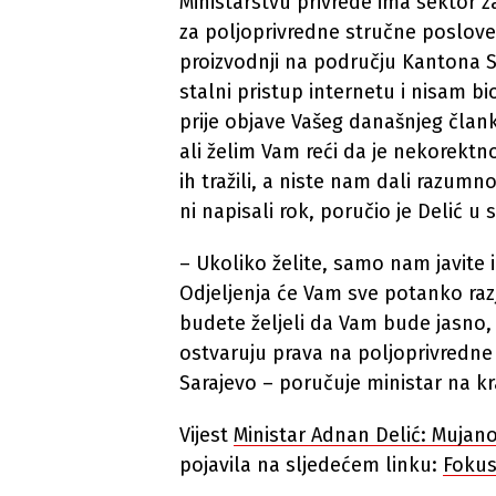
Ministarstvu privrede ima sektor z
za poljoprivredne stručne poslove
proizvodnji na području Kantona 
stalni pristup internetu i nisam
prije objave Vašeg današnjeg član
ali želim Vam reći da je nekorektno
ih tražili, a niste nam dali razumn
ni napisali rok, poručio je Delić 
– Ukoliko želite, samo nam javite i
Odjeljenja će Vam sve potanko raz
budete željeli da Vam bude jasno, 
ostvaruju prava na poljoprivredne
Sarajevo – poručuje ministar na kr
Vijest
Ministar Adnan Delić: Mujano
pojavila na sljedećem linku:
Fokus