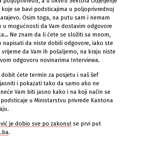
a poljoprivredu, a u okviru Sektora Odjeljenje
 koje se bavi podsticajima u poljoprivrednoj
Sarajevo. Osim toga, na putu sam i nemam
 bio u mogućnosti da Vam dostavim odgovore
ka… Ne znam da li ćete se složiti sa mnom,
 napisati da niste dobili odgovore, iako ste
o vrijeme da Vam ih pošaljemo, na kraju niste
u svom odgovoru novinarima Interviewa.
 dobit ćete termin za posjetu i naš šef
jasniti i pokazati tako da samo ako ne
neće Vam biti jasno kako i na koji način se
 podsticaje u Ministarstvu privrede Kantona
aju.
vić je dobio sve po zakonu!
se prvi put
.ba
.