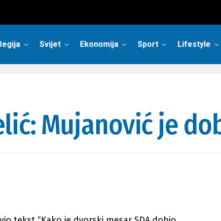
Regija
Svijet
Ekonomija
Sport
Lifestyle
lić: Mujanović je do
vio tekst “Kako je dvorski mesar SDA dobio