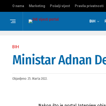
O nama
Marketing
Pošalji vijest
Pravila privatnosti
BiH
BIH
Ministar Adnan De
Objavljeno
25. Marta 2022.
Nakon što je portal
Interview
obja