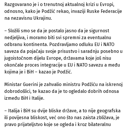
Razgovarano je i o trenutnoj aktualnoj krizi u Evropi,
odnosno, kako je Podžić rekao, invaziji Ruske Federacije
na nezavisnu Ukrajinu.
– Složili smo se da je postalo jasno da je sigurnost
nedjeljiva, i moramo biti svi spremni za eventualnu
odbranu kontinenta. Pozdravljamo odluku EU i NATO
saveza da pojačaju svoje prisustvo i saradnju posebno u
jugoistočnom dijelu Evrope, državama koje još nisu
okončale proces integracije u EU i NATO savezu a među
kojima je i BiH – kazao je Podžić.
Ministar Guerini je zahvalio ministru Podžiću na iskrenoj
dobrodošlici, te kazao da je to ogledalo dobrih odnosa
između BiH i Italije.
– Italija i BiH su dvije bliske države, a to nije geografska
ili povijesna bliskost, već ono što nas zaista zbližava, je
pravo prijateljstvo koje se ogleda i kroz bilateralnu