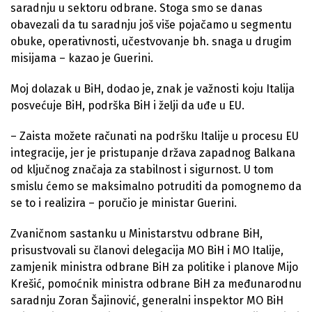
saradnju u sektoru odbrane. Stoga smo se danas
obavezali da tu saradnju još više pojačamo u segmentu
obuke, operativnosti, učestvovanje bh. snaga u drugim
misijama – kazao je Guerini.
Moj dolazak u BiH, dodao je, znak je važnosti koju Italija
posvećuje BiH, podrška BiH i želji da uđe u EU.
– Zaista možete računati na podršku Italije u procesu EU
integracije, jer je pristupanje država zapadnog Balkana
od ključnog značaja za stabilnost i sigurnost. U tom
smislu ćemo se maksimalno potruditi da pomognemo da
se to i realizira – poručio je ministar Guerini.
Zvaničnom sastanku u Ministarstvu odbrane BiH,
prisustvovali su članovi delegacija MO BiH i MO Italije,
zamjenik ministra odbrane BiH za politike i planove Mijo
Krešić, pomoćnik ministra odbrane BiH za međunarodnu
saradnju Zoran Šajinović, generalni inspektor MO BiH