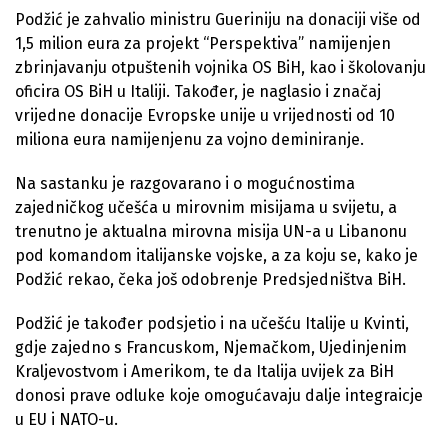
Podžić je zahvalio ministru Gueriniju na donaciji više od
1,5 milion eura za projekt “Perspektiva” namijenjen
zbrinjavanju otpuštenih vojnika OS BiH, kao i školovanju
oficira OS BiH u Italiji. Također, je naglasio i značaj
vrijedne donacije Evropske unije u vrijednosti od 10
miliona eura namijenjenu za vojno deminiranje.
Na sastanku je razgovarano i o mogućnostima
zajedničkog učešća u mirovnim misijama u svijetu, a
trenutno je aktualna mirovna misija UN-a u Libanonu
pod komandom italijanske vojske, a za koju se, kako je
Podžić rekao, čeka još odobrenje Predsjedništva BiH.
Podžić je također podsjetio i na učešću Italije u Kvinti,
gdje zajedno s Francuskom, Njemačkom, Ujedinjenim
Kraljevostvom i Amerikom, te da Italija uvijek za BiH
donosi prave odluke koje omogućavaju dalje integraicje
u EU i NATO-u.