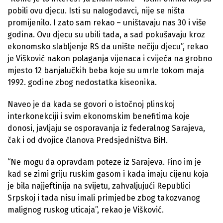
pobili ovu djecu. Isti su nalogodavci, nije se ništa
promijenilo. I zato sam rekao – uništavaju nas 30 i više
godina. Ovu djecu su ubili tada, a sad pokušavaju kroz
ekonomsko slabljenje RS da unište nečiju djecu”, rekao
je Višković nakon polaganja vijenaca i cvijeća na grobno
mjesto 12 banjalučkih beba koje su umrle tokom maja
1992. godine zbog nedostatka kiseonika.
Naveo je da kada se govori o istočnoj plinskoj
interkonekciji i svim ekonomskim benefitima koje
donosi, javljaju se osporavanja iz federalnog Sarajeva,
čak i od dvojice članova Predsjedništva BiH.
“Ne mogu da opravdam poteze iz Sarajeva. Fino im je
kad se zimi griju ruskim gasom i kada imaju cijenu koja
je bila najjeftinija na svijetu, zahvaljujući Republici
Srpskoj i tada nisu imali primjedbe zbog takozvanog
malignog ruskog uticaja”, rekao je Višković.