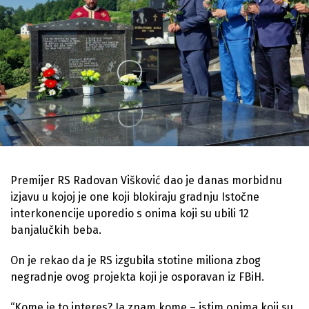
Premijer RS Radovan Višković dao je danas morbidnu
izjavu u kojoj je one koji blokiraju gradnju Istočne
interkonencije uporedio s onima koji su ubili 12
banjalučkih beba.
On je rekao da je RS izgubila stotine miliona zbog
negradnje ovog projekta koji je osporavan iz FBiH.
“Kome je to interes? Јa znam kome – istim onima koji su