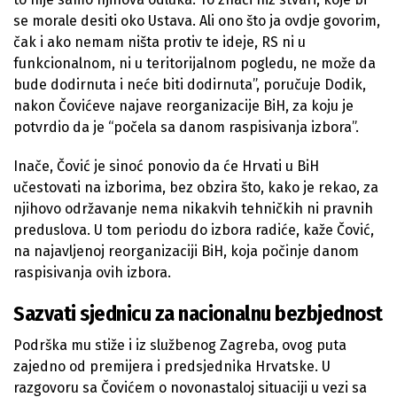
se morale desiti oko Ustava. Ali ono što ja ovdje govorim,
čak i ako nemam ništa protiv te ideje, RS ni u
funkcionalnom, ni u teritorijalnom pogledu, ne može da
bude dodirnuta i neće biti dodirnuta”, poručuje Dodik,
nakon Čovićeve najave reorganizacije BiH, za koju je
potvrdio da je “počela sa danom raspisivanja izbora”.
Inače, Čović je sinoć ponovio da će Hrvati u BiH
učestovati na izborima, bez obzira što, kako je rekao, za
njihovo održavanje nema nikakvih tehničkih ni pravnih
preduslova. U tom periodu do izbora radiće, kaže Čović,
na najavljenoj reorganizaciji BiH, koja počinje danom
raspisivanja ovih izbora.
Sazvati sjednicu za nacionalnu bezbjednost
Podrška mu stiže i iz službenog Zagreba, ovog puta
zajedno od premijera i predsjednika Hrvatske. U
razgovoru sa Čovićem o novonastaloj situaciji u vezi sa