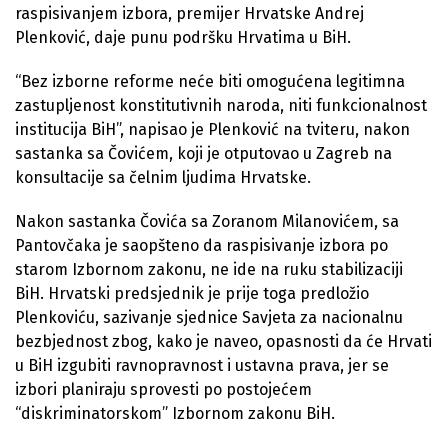
raspisivanjem izbora, premijer Hrvatske Andrej
Plenković, daje punu podršku Hrvatima u BiH.
“Bez izborne reforme neće biti omogućena legitimna
zastupljenost konstitutivnih naroda, niti funkcionalnost
institucija BiH”, napisao je Plenković na tviteru, nakon
sastanka sa Čovićem, koji je otputovao u Zagreb na
konsultacije sa čelnim ljudima Hrvatske.
Nakon sastanka Čovića sa Zoranom Milanovićem, sa
Pantovčaka je saopšteno da raspisivanje izbora po
starom Izbornom zakonu, ne ide na ruku stabilizaciji
BiH. Hrvatski predsjednik je prije toga predložio
Plenkoviću, sazivanje sjednice Savjeta za nacionalnu
bezbjednost zbog, kako je naveo, opasnosti da će Hrvati
u BiH izgubiti ravnopravnost i ustavna prava, jer se
izbori planiraju sprovesti po postojećem
“diskriminatorskom” Izbornom zakonu BiH.