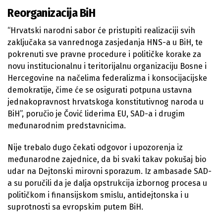
Reorganizacija BiH
“Hrvatski narodni sabor će pristupiti realizaciji svih
zaključaka sa vanrednoga zasjedanja HNS-a u BiH, te
pokrenuti sve pravne procedure i političke korake za
novu institucionalnu i teritorijalnu organizaciju Bosne i
Hercegovine na načelima federalizma i konsocijacijske
demokratije, čime će se osigurati potpuna ustavna
jednakopravnost hrvatskoga konstitutivnog naroda u
BiH”, poručio je Čović liderima EU, SAD-a i drugim
međunarodnim predstavnicima.
Nije trebalo dugo čekati odgovor i upozorenja iz
međunarodne zajednice, da bi svaki takav pokušaj bio
udar na Dejtonski mirovni sporazum. Iz ambasade SAD-
a su poručili da je dalja opstrukcija izbornog procesa u
političkom i finansijskom smislu, antidejtonska i u
suprotnosti sa evropskim putem BiH.