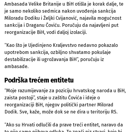
Ambasada Velike Britanije u BiH otišla je korak dalje, te
je samo nekoliko sedmica nakon uvođenja sankcija
Miloradu Dodiku i Željki Cvijanović, najavila mogućnost
sankcija i Draganu Čoviću. Poručuju da najavljeni put
reorganizacije BiH, vodi daljoj izolaciji.
“Kao što je Ujedinjeno Kraljevstvo nedavno pokazalo
upotrebom sankcija, ozbiljno shvatamo pokušaje
destabilizacije ili ugrožavanja BiH”, poručuju iz
ambasade.
Podrška trećem entitetu
“Moje razumijevanje za poziciju hrvatskog naroda u BiH,
zaista postoji”, staje u zaštitu Čovića i ideje o
reorganizaciji BiH, njegov politički partner Milorad
Dodik. Sve, kaže, može dok se ne dira u teritoriju RS.
“Ako su Hrvati odlučili da prave treći entitet, naravo da
to nije samo njihova odluka. To znači niz stvari, koje bi