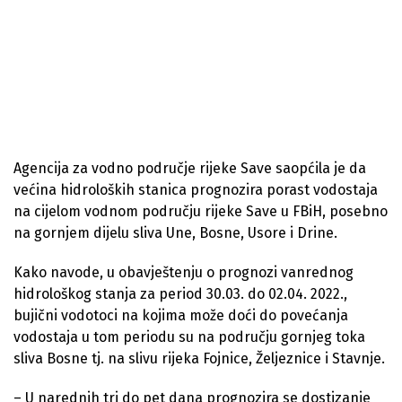
Agencija za vodno područje rijeke Save saopćila je da
većina hidroloških stanica prognozira porast vodostaja
na cijelom vodnom području rijeke Save u FBiH, posebno
na gornjem dijelu sliva Une, Bosne, Usore i Drine.
Kako navode, u obavještenju o prognozi vanrednog
hidrološkog stanja za period 30.03. do 02.04. 2022.,
bujični vodotoci na kojima može doći do povećanja
vodostaja u tom periodu su na području gornjeg toka
sliva Bosne tj. na slivu rijeka Fojnice, Željeznice i Stavnje.
– U narednih tri do pet dana prognozira se dostizanje