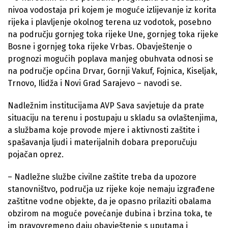
nivoa vodostaja pri kojem je moguće izlijevanje iz korita
rijeka i plavljenje okolnog terena uz vodotok, posebno
na području gornjeg toka rijeke Une, gornjeg toka rijeke
Bosne i gornjeg toka rijeke Vrbas. Obavještenje o
prognozi mogućih poplava manjeg obuhvata odnosi se
na područje općina Drvar, Gornji Vakuf, Fojnica, Kiseljak,
Trnovo, Ilidža i Novi Grad Sarajevo – navodi se.
Nadležnim institucijama AVP Sava savjetuje da prate
situaciju na terenu i postupaju u skladu sa ovlaštenjima,
a službama koje provode mjere i aktivnosti zaštite i
spašavanja ljudi i materijalnih dobara preporučuju
pojačan oprez.
– Nadležne službe civilne zaštite treba da upozore
stanovništvo, područja uz rijeke koje nemaju izgrađene
zaštitne vodne objekte, da je opasno prilaziti obalama
obzirom na moguće povećanje dubina i brzina toka, te
im pravovremeno daju obavještenje s uputama i