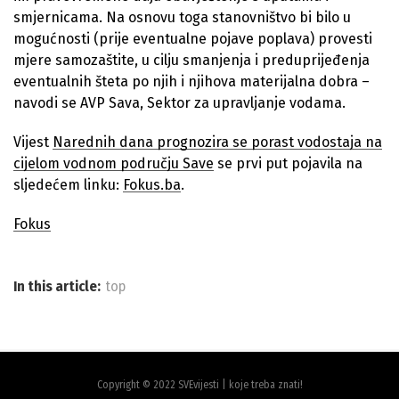
smjernicama. Na osnovu toga stanovništvo bi bilo u
mogućnosti (prije eventualne pojave poplava) provesti
mjere samozaštite, u cilju smanjenja i preduprijeđenja
eventualnih šteta po njih i njihova materijalna dobra –
navodi se AVP Sava, Sektor za upravljanje vodama.
Vijest
Narednih dana prognozira se porast vodostaja na
cijelom vodnom području Save
se prvi put pojavila na
sljedećem linku:
Fokus.ba
.
Fokus
In this article:
top
Copyright © 2022 SVEvijesti | koje treba znati!