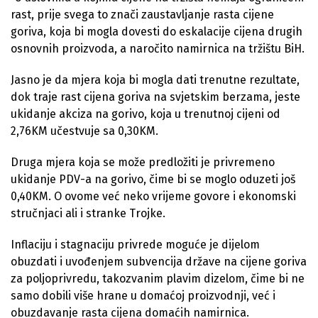
rast, prije svega to znači zaustavljanje rasta cijene
goriva, koja bi mogla dovesti do eskalacije cijena drugih
osnovnih proizvoda, a naročito namirnica na tržištu BiH.
Jasno je da mjera koja bi mogla dati trenutne rezultate,
dok traje rast cijena goriva na svjetskim berzama, jeste
ukidanje akciza na gorivo, koja u trenutnoj cijeni od
2,76KM učestvuje sa 0,30KM.
Druga mjera koja se može predložiti je privremeno
ukidanje PDV-a na gorivo, čime bi se moglo oduzeti još
0,40KM. O ovome već neko vrijeme govore i ekonomski
stručnjaci ali i stranke Trojke.
Inflaciju i stagnaciju privrede moguće je dijelom
obuzdati i uvođenjem subvencija države na cijene goriva
za poljoprivredu, takozvanim plavim dizelom, čime bi ne
samo dobili više hrane u domaćoj proizvodnji, već i
obuzdavanje rasta cijena domaćih namirnica.