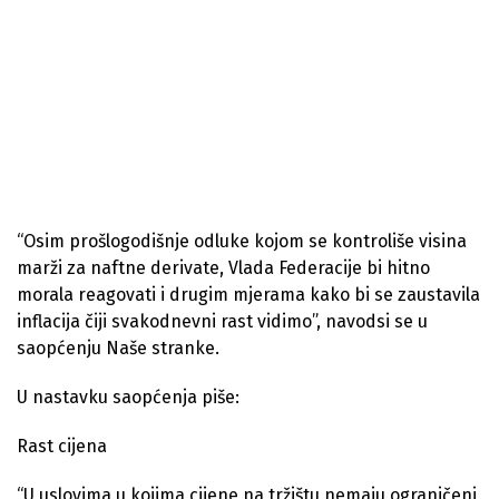
“Osim prošlogodišnje odluke kojom se kontroliše visina
marži za naftne derivate, Vlada Federacije bi hitno
morala reagovati i drugim mjerama kako bi se zaustavila
inflacija čiji svakodnevni rast vidimo”, navodsi se u
saopćenju Naše stranke.
U nastavku saopćenja piše:
Rast cijena
“U uslovima u kojima cijene na tržištu nemaju ograničeni