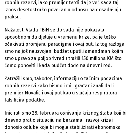
robnih rezervi, iako premijer tvrdi da je već sada taj
iznos desetostruko povećan u odnosu na dosadašnju
praksu.
Nažalost, Vlada FBiH se do sada nije pokazala
sposobnom da djeluje u vremenu krize, pa je teško
očekivati promjenu paradigme i ovaj put. Iz tog razloga
smo na još neusvojeni budžet uputili amandman kojim
smo upravo za poljoprivredu tražili 150 miliona KM što
ćemo ponoviti i kada budžet dođe na dnevni red.
Zatražili smo, također, informaciju o tačnim podacima
robnih rezervi kako bismo i mi i građani znali da li
premijer Novalić i ovaj put kao u slučaju respiratora
falsificira podatke.
Inicirali smo 28. februara osnivanje kriznog štaba koji bi
dnevno pratio situaciju na berzama i razvoj krize i
donosio odluke koje bi mogle stabilizirati ekonomska