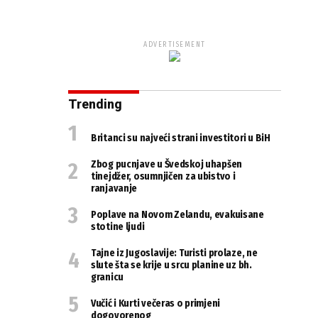
ADVERTISEMENT
Trending
Britanci su najveći strani investitori u BiH
Zbog pucnjave u Švedskoj uhapšen
tinejdžer, osumnjičen za ubistvo i
ranjavanje
Poplave na Novom Zelandu, evakuisane
stotine ljudi
Tajne iz Jugoslavije: Turisti prolaze, ne
slute šta se krije u srcu planine uz bh.
granicu
Vučić i Kurti večeras o primjeni
dogovorenog