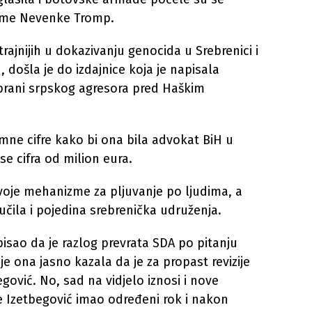
 ime Nevenke Tromp.
trajnijih u dokazivanju genocida u Srebrenici i
 došla je do izdajnice koja je napisala
odbrani srpskog agresora pred Haškim
omne cifre kako bi ona bila advokat BiH u
se cifra od milion eura.
voje mehanizme za pljuvanje po ljudima, a
jučila i pojedina srebrenička udruženja.
pisao da je razlog prevrata SDA po pitanju
e ona jasno kazala da je za propast revizije
egović. No, sad na vidjelo iznosi i nove
je Izetbegović imao određeni rok i nakon