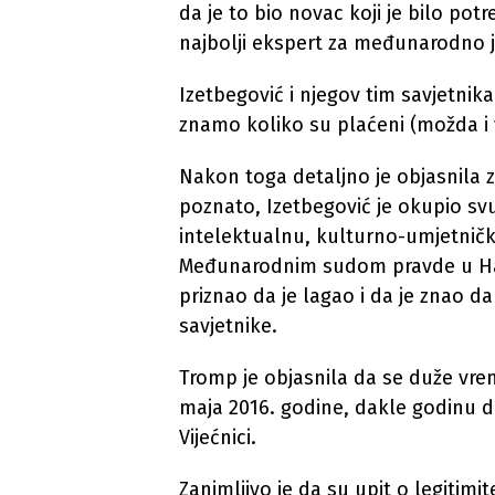
da je to bio novac koji je bilo potre
najbolji ekspert za međunarodno 
Izetbegović i njegov tim savjetnika s
znamo koliko su plaćeni (možda i v
Nakon toga detaljno je objasnila zb
poznato, Izetbegović je okupio sv
intelektualnu, kulturno-umjetničku 
Međunarodnim sudom pravde u Hagu 
priznao da je lagao i da je znao da
savjetnike.
Tromp je objasnila da se duže vrem
maja 2016. godine, dakle godinu d
Vijećnici.
Zanimljivo je da su upit o legitimi