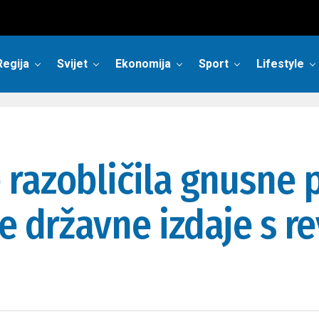
Regija
Svijet
Ekonomija
Sport
Lifestyle
razobličila gnusne 
e državne izdaje s r