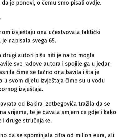
u da je ponovi, o čemu smo pisali ovdje.
.
nom izvještaju ona učestvovala faktički
 je napisala svega 65.
a drugi autori pišu niti je na to mogla
avile sve radove autora i spojile ga u jedan
jasnila čime se tačno ona bavila i šta je
ela u svom dijelu izvještaja čime su u vodu
ornog izvještaja.
navrata od Bakira Izetbegovića tražila da se
 na vrijeme, te je davala smjernice gdje i kako
e i druge stručnjake.
no da se spominjala cifra od milion eura, ali