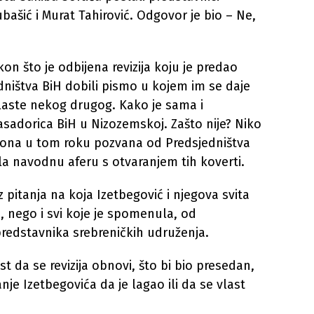
bašić i Murat Tahirović. Odgovor je bio – Ne,
on što je odbijena revizija koju je predao
edništva BiH dobili pismo u kojem im se daje
vlaste nekog drugog. Kako je sama i
asadorica BiH u Nizozemskoj. Zašto nije? Niko
e ona u tom roku pozvana od Predsjedništva
la navodnu aferu s otvaranjem tih koverti.
 pitanja na koja Izetbegović i njegova svita
i, nego i svi koje je spomenula, od
redstavnika srebreničkih udruženja.
t da se revizija obnovi, što bi bio presedan,
anje Izetbegovića da je lagao ili da se vlast