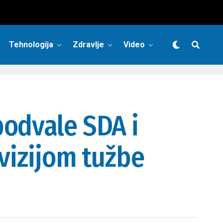
Tehnologija
Zdravlje
Video
podvale SDA i
evizijom tužbe