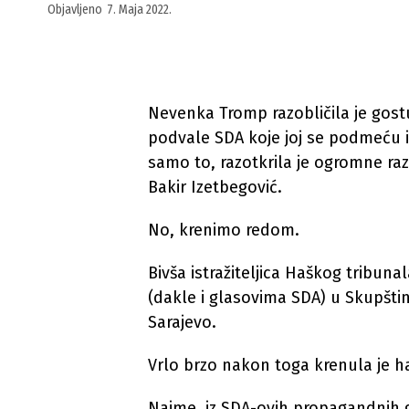
Objavljeno
7. Maja 2022.
Nevenka Tromp razobličila je gost
podvale SDA koje joj se podmeću i
samo to, razotkrila je ogromne raz
Bakir Izetbegović.
No, krenimo redom.
Bivša istražiteljica Haškog tribun
(dakle i glasovima SDA) u Skupšt
Sarajevo.
Vrlo brzo nakon toga krenula je h
Naime, iz SDA-ovih propagandnih 