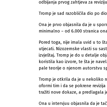
odbijanja prvog zahtjeva za revizij
Tromp je sad razobličila dio po dio
Ona je prvo objasnila da je u spor
minimalno – od 6.000 stranica ona
Pored toga, nije imala uvid u to št
utjecati. Nizozemske vlasti su sast
izvještaj. Tromp je do u detalje ob
koristila kao izvore, te šta je nav
pale teorije o njenom autorstvu sp
Tromp je otkrila da je u nekoliko 
oformi tim i da se pokrene revizija
tražiti nove dokaze, a predlagala j
Ona u intervjuu objasnila da je tač