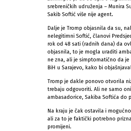
srebreničkih udruženja – Munira Su
Sakib Softić više nije agent.
Dalje je Tromp objasnila da su, nak
nelegitimni Softić, članovi Predsj
rok od 48 sati (radnih dana) da o
objasnila, to je mogla uraditi amb
ne zna, ali je simptomatično da j
BiH u Sarajevo, kako bi objašnjava
Tromp je dakle ponovo otvorila niz
trebaju odgovoriti. Ali ne samo on
ambasadorice, Sakiba Softića do p
Na kraju je čak ostavila i mogućnos
ali za to je faktički potrebno prizn
promijeni.