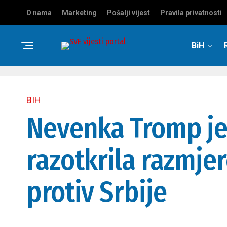
O nama
Marketing
Pošalji vijest
Pravila privatnosti
BiH
BIH
Nevenka Tromp je 
razotkrila razmjer
protiv Srbije