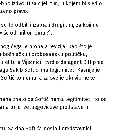
bno izdvojiti za cijeli tim, u kojem bi sjedio i
javno pravo.
u to odbili i izabrali drugi tim, za koji ne
iše od milion eura!?).
og čega je propala revizija. Kao što je
u bošnjačku i probosansku političku,
elitu u Vijećnici i tvrdio da agent BiH pred
Sakib Softić ima legitimitet. Kasnije je
 Softić to nema, a za sve je okrivio neke
ena znalo da Softić nema legitimitet i to od
ana prije Izetbegovićeve predstave u
tetu Sakiba Softića poslali predstavnici