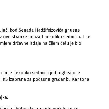
ujući kod Senada Hadžifejzovića gnusne
z ove stranke unazad nekoliko sedmica. I ne
mjere državne izdaje na čijem čelu je bio
ala prije nekoliko sedmica jednoglasno je
ini KS izabrana za počasnu građanku Kantona
ajka.
glasila i botovske armade počele su se