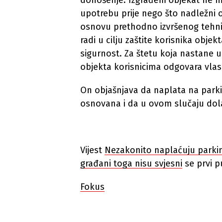
donošenje. Izgrađeni objekat ne mo
upotrebu prije nego što nadležni 
osnovu prethodno izvršenog tehni
radi u cilju zaštite korisnika objek
sigurnost. Za štetu koja nastane 
objekta korisnicima odgovara vlasni
On objašnjava da naplata na park
osnovana i da u ovom slučaju do
Vijest
Nezakonito naplaćuju parkin
građani toga nisu svjesni
se prvi p
Fokus