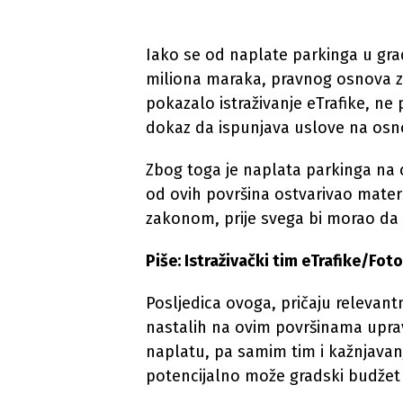
Iako se od naplate parkinga u grad
miliona maraka, pravnog osnova za
pokazalo istraživanje eTrafike, n
dokaz da ispunjava uslove na osno
Zbog toga je naplata parkinga na 
od ovih površina ostvarivao materi
zakonom, prije svega bi morao da 
Piše: Istraživački tim eTrafike/Foto
Posljedica ovoga, pričaju relevantn
nastalih na ovim površinama upra
naplatu, pa samim tim i kažnjavanj
potencijalno može gradski budžet