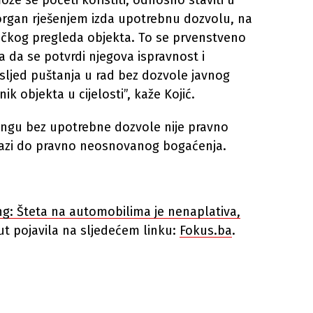
že se početi koristiti, odnosno staviti u
organ rješenjem izda upotrebnu dozvolu, na
čkog pregleda objekta. To se prvenstveno
ta da se potvrdi njegova ispravnost i
usljed puštanja u rad bez dozvole javnog
k objekta u cijelosti”, kaže Kojić.
ingu bez upotrebne dozvole nije pravno
lazi do pravno neosnovanog bogaćenja.
g: Šteta na automobilima je nenaplativa,
ut pojavila na sljedećem linku:
Fokus.ba
.