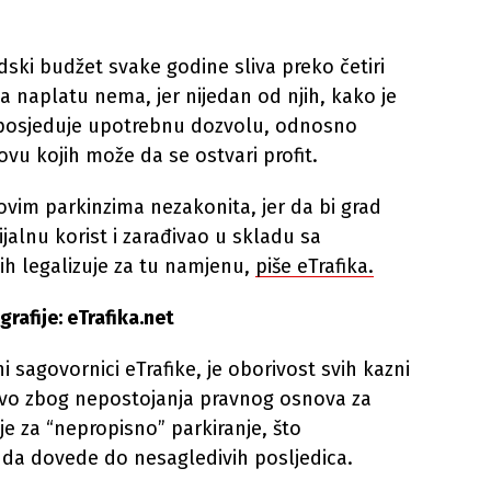
ski budžet svake godine sliva preko četiri
 naplatu nema, jer nijedan od njih, kako je
e posjeduje upotrebnu dozvolu, odnosno
vu kojih može da se ostvari profit.
ovim parkinzima nezakonita, jer da bi grad
jalnu korist i zarađivao u skladu sa
ih legalizuje za tu namjenu,
piše eTrafika.
grafije: eTrafika.net
i sagovornici eTrafike, je oborivost svih kazni
vo zbog nepostojanja pravnog osnova za
e za “nepropisno” parkiranje, što
 da dovede do nesagledivih posljedica.