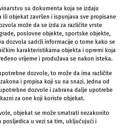
vinarstvu su dokumenta koja se izdaju
 ili objekat završen i ispunjava sve propisane
zvola može da se izda za različite vrste
grade, poslovne objekte, sportske objekte,
Ova dozvola sadrži informacije o tome kako se
hničkim karakteristikama objekta i opremi koja
dređeno vrijeme i produžava se nakon isteka.
upotrebne dozvole, to može da ima različite
 zakona i propisa koji su na snazi. Jedna od
upotrebne dozvole i zabrana dalje upotrebe
azni za one koji koriste objekat.
ole, objekat se može smatrati nezakonito
posljedica u vezi sa tim, uključujući i