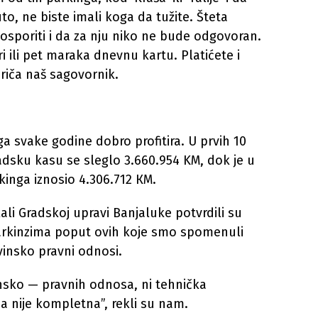
o, ne biste imali koga da tužite. Šteta
sporiti i da za nju niko ne bude odgovoran.
i ili pet maraka dnevnu kartu. Platićete i
riča naš sagovornik.
a svake godine dobro profitira. U prvih 10
dsku kasu se sleglo 3.660.954 KM, dok je u
kinga iznosio 4.306.712 КМ.
li Gradskoj upravi Banjaluke potvrdili su
 parkinzima poput ovih koje smo spomenuli
ovinsko pravni odnosi.
insko — pravnih odnosa, ni tehnička
 nije kompletna”, rekli su nam.