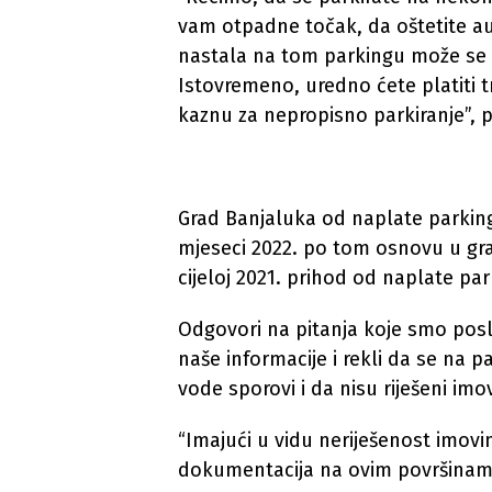
vam otpadne točak, da oštetite aut
nastala na tom parkingu može se o
Istovremeno, uredno ćete platiti tr
kaznu za nepropisno parkiranje”, p
Grad Banjaluka od naplate parking
mjeseci 2022. po tom osnovu u gra
cijeloj 2021. prihod od naplate par
Odgovori na pitanja koje smo posla
naše informacije i rekli da se na
vode sporovi i da nisu riješeni im
“Imajući u vidu neriješenost imov
dokumentacija na ovim površinama