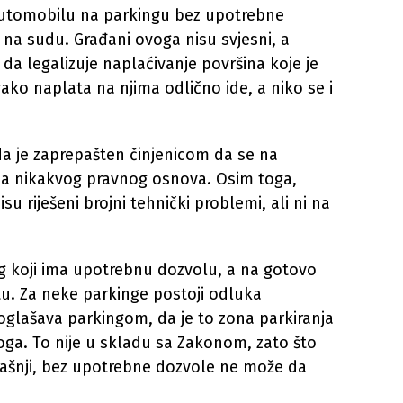
 automobilu na parkingu bez upotrebne
e na sudu. Građani ovoga nisu svjesni, a
da legalizuje naplaćivanje površina koje je
ovako naplata na njima odlično ide, a niko se i
a je zaprepašten činjenicom da se na
ema nikakvog pravnog osnova. Osim toga,
su riješeni brojni tehnički problemi, ali ni na
g koji ima upotrebnu dozvolu, a na gotovo
u. Za neke parkinge postoji odluka
oglašava parkingom, da je to zona parkiranja
oga. To nije u skladu sa Zakonom, zato što
trašnji, bez upotrebne dozvole ne može da