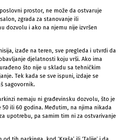
 poslovni prostor, ne može da ostvaruje
i salon, zgrada za stanovanje ili
dozvolu i ako na njemu nije izvršen
isija, izađe na teren, sve pregleda i utvrdi da
 obavljanje djelatnosti koju vrši. Ako ima
 urađeno što nije u skladu sa tehničkim
janje. Tek kada se sve ispuni, izdaje se
š sagovornik.
arkinzi nemaju ni građevinsku dozvolu, što je
 50 ili 60 godina. Međutim, na njima nikada
 za upotrebu, pa samim tim ni za ostvarivanje
 tih parkinga, kod ‘Kraša’ ili ‘Talije’ i da