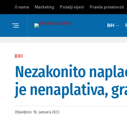
O nama
Marketing
Pošalji vijest
Pravila privatnosti
BiH
BIH
Nezakonito napla
je nenaplativa, gr
Objavljeno
18. Januara 2023.