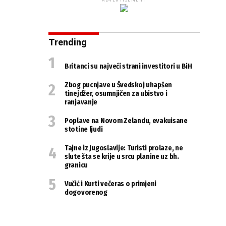
ADVERTISEMENT
Trending
Britanci su najveći strani investitori u BiH
Zbog pucnjave u Švedskoj uhapšen
tinejdžer, osumnjičen za ubistvo i
ranjavanje
Poplave na Novom Zelandu, evakuisane
stotine ljudi
Tajne iz Jugoslavije: Turisti prolaze, ne
slute šta se krije u srcu planine uz bh.
granicu
Vučić i Kurti večeras o primjeni
dogovorenog