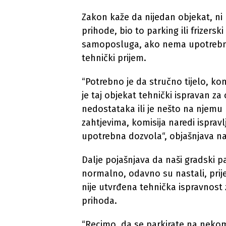
Zakon kaže da nijedan objekat, ni
prihode, bio to parking ili frizersk
samoposluga, ako nema upotrebnu 
tehnički prijem.
“Potrebno je da stručno tijelo, kom
je taj objekat tehnički ispravan za
nedostataka ili je nešto na njemu
zahtjevima, komisija naredi ispravl
upotrebna dozvola“, objašnjava na
Dalje pojašnjava da naši gradski p
normalno, odavno su nastali, prije
nije utvrđena tehnička ispravnost
prihoda.
“Recimo, da se parkirate na nekom od