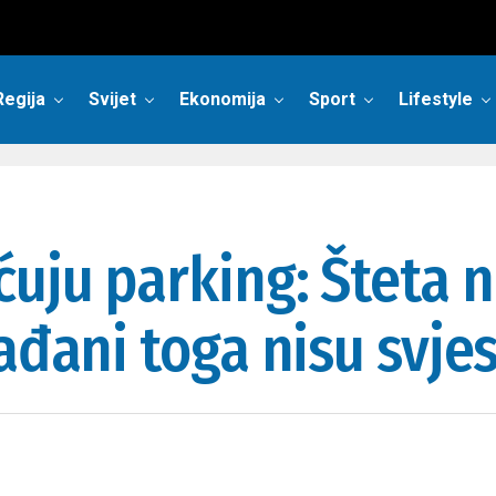
Regija
Svijet
Ekonomija
Sport
Lifestyle
ćuju parking: Šteta 
ađani toga nisu svje