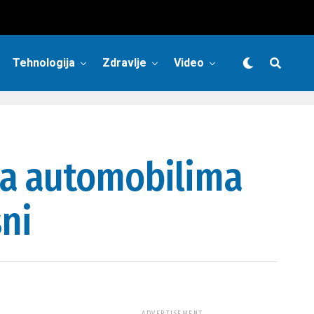
Tehnologija
Zdravlje
Video
na automobilima
sni