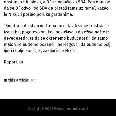
opstanka bh. bloka, a DF se odlučio za SDA. Potrebno je
da se DF odvoji od SDA da bi stali rame uz rame”, kazao
je Nikšić i poslao poruku građanima:
“Smatram da stvarno trebamo ostaviti svoje frustracije
iza sebe, pogotovo oni koji pokušavaju da ožive nešto iz
devedesetih, te da se okrenemo budućnosti i da samo
malo više budemo bosanci i hercegovci, da budemo bolji
ljudi i bolje komšije”, zaključio je Nikšić.
Raport.ba
In this article:
top
Copyright © 2022 SVEvijesti | koje treba znati!