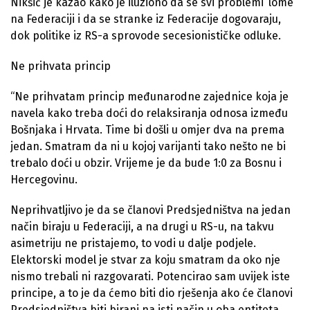
Nikšić je kazao kako je iluziono da se svi problemi ‘lome’
na Federaciji i da se stranke iz Federacije dogovaraju,
dok politike iz RS-a sprovode secesionističke odluke.
Ne prihvata princip
“Ne prihvatam princip međunarodne zajednice koja je
navela kako treba doći do relaksiranja odnosa između
Bošnjaka i Hrvata. Time bi došli u omjer dva na prema
jedan. Smatram da ni u kojoj varijanti tako nešto ne bi
trebalo doći u obzir. Vrijeme je da bude 1:0 za Bosnu i
Hercegovinu.
Neprihvatljivo je da se članovi Predsjedništva na jedan
način biraju u Federaciji, a na drugi u RS-u, na takvu
asimetriju ne pristajemo, to vodi u dalje podjele.
Elektorski model je stvar za koju smatram da oko nje
nismo trebali ni razgovarati. Potencirao sam uvijek iste
principe, a to je da ćemo biti dio rješenja ako će članovi
Predsjedništva biti birani na isti način u oba entiteta.