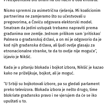
Nismo spremni za asimetrična rješenja. Mi koalicionim
partnerima ne zamjeramo što su učestvovali u
pregovorima, a Čoviću odgovara elektorski model.
Smatram da jedini ustupak trebamo napraviti prema
građanima ove zemlje. Jednom prilikom sam ‘pritiskao’
Palmera o građanskoj državi, a on mi je odgovorio da je
kod njih građanska država, ali ljudi ovdje glasaju za
etnonacionalne stranke, te da to ovdje nije moguće”,
izjavio je Nikšić.
Kada je u pitanju blokada i bojkot izbora, Nikšić je kazao
kako ne priželjkuje, bojkot, ali je moguć.
“U Srbiji su bojkotovali izbore, pa su gledali parlament
preko televizora. Blokada izbora je nešto drugo, time
blokriate građansko pravo i ne vjerujem da će se iko
upuštati u to.