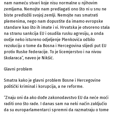
nam nameću stvari koje nisu normalne u njihovim
zemljama. Nemojte nam predlagati ono što ni u snu ne
biste predložili svojoj zemlji. Nemojte nas smatrati
plemenima, nego nam dopustite da imamo evropske
standare kao što ih imate i vi. Hrvatska je otvoreno stala
na stranu sankcija EU i osudila rusku agresiju, a onda
ovdje neko istureno odjeljenje Plenkovića odbilo
rezoluciju o tome da Bosna i Hercegovina slijedi put EU
protiv Ruske Federacije. To je licemjerstvo i na nivou
školaraca”, naveo je Nikšić.
Glavni problem
Smatra kako je glavni problem Bosne i Hercegovine
politički kriminal i korupcija, a ne reforme.
“Znaju oni da ako dođe zakonodavstvo EU da neće moći
raditi ono što rade. I danas sam na neki način zaključio
da su europarlamentarci spremni da razmatraju o tome