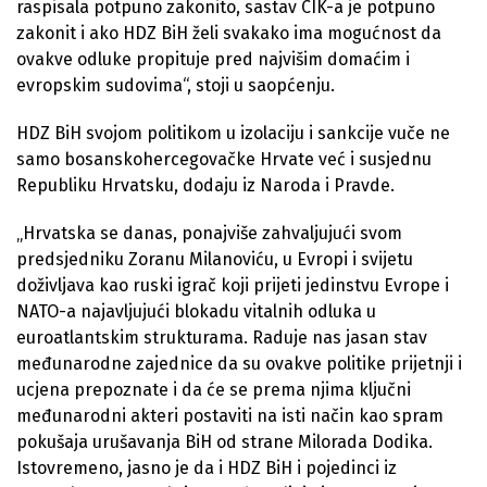
raspisala potpuno zakonito, sastav CIK-a je potpuno
zakonit i ako HDZ BiH želi svakako ima mogućnost da
ovakve odluke propituje pred najvišim domaćim i
evropskim sudovima“, stoji u saopćenju.
HDZ BiH svojom politikom u izolaciju i sankcije vuče ne
samo bosanskohercegovačke Hrvate već i susjednu
Republiku Hrvatsku, dodaju iz Naroda i Pravde.
„Hrvatska se danas, ponajviše zahvaljujući svom
predsjedniku Zoranu Milanoviću, u Evropi i svijetu
doživljava kao ruski igrač koji prijeti jedinstvu Evrope i
NATO-a najavljujući blokadu vitalnih odluka u
euroatlantskim strukturama. Raduje nas jasan stav
međunarodne zajednice da su ovakve politike prijetnji i
ucjena prepoznate i da će se prema njima ključni
međunarodni akteri postaviti na isti način kao spram
pokušaja urušavanja BiH od strane Milorada Dodika.
Istovremeno, jasno je da i HDZ BiH i pojedinci iz