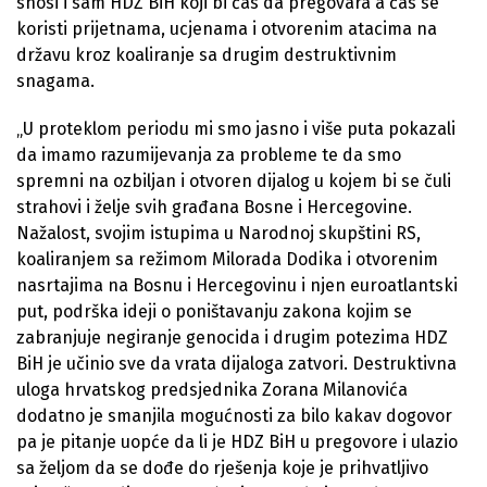
snosi i sam HDZ BiH koji bi čas da pregovara a čas se
koristi prijetnama, ucjenama i otvorenim atacima na
državu kroz koaliranje sa drugim destruktivnim
snagama.
„U proteklom periodu mi smo jasno i više puta pokazali
da imamo razumijevanja za probleme te da smo
spremni na ozbiljan i otvoren dijalog u kojem bi se čuli
strahovi i želje svih građana Bosne i Hercegovine.
Nažalost, svojim istupima u Narodnoj skupštini RS,
koaliranjem sa režimom Milorada Dodika i otvorenim
nasrtajima na Bosnu i Hercegovinu i njen euroatlantski
put, podrška ideji o poništavanju zakona kojim se
zabranjuje negiranje genocida i drugim potezima HDZ
BiH je učinio sve da vrata dijaloga zatvori. Destruktivna
uloga hrvatskog predsjednika Zorana Milanovića
dodatno je smanjila mogućnosti za bilo kakav dogovor
pa je pitanje uopće da li je HDZ BiH u pregovore i ulazio
sa željom da se dođe do rješenja koje je prihvatljivo