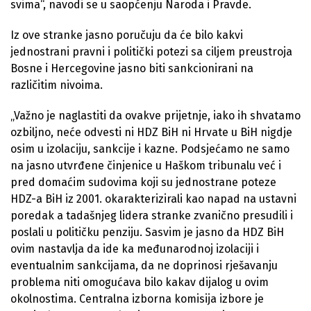
svima“, navodi se u saopćenju Naroda i Pravde.
Iz ove stranke jasno poručuju da će bilo kakvi
jednostrani pravni i politički potezi sa ciljem preustroja
Bosne i Hercegovine jasno biti sankcionirani na
različitim nivoima.
„Važno je naglastiti da ovakve prijetnje, iako ih shvatamo
ozbiljno, neće odvesti ni HDZ BiH ni Hrvate u BiH nigdje
osim u izolaciju, sankcije i kazne. Podsjećamo ne samo
na jasno utvrđene činjenice u Haškom tribunalu već i
pred domaćim sudovima koji su jednostrane poteze
HDZ-a BiH iz 2001. okarakterizirali kao napad na ustavni
poredak a tadašnjeg lidera stranke zvanično presudili i
poslali u političku penziju. Sasvim je jasno da HDZ BiH
ovim nastavlja da ide ka međunarodnoj izolaciji i
eventualnim sankcijama, da ne doprinosi rješavanju
problema niti omogućava bilo kakav dijalog u ovim
okolnostima. Centralna izborna komisija izbore je