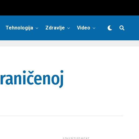
Tehnologija
Zdravlje
Video
raničenoj