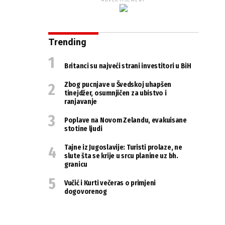
ADVERTISEMENT
Trending
Britanci su najveći strani investitori u BiH
Zbog pucnjave u Švedskoj uhapšen
tinejdžer, osumnjičen za ubistvo i
ranjavanje
Poplave na Novom Zelandu, evakuisane
stotine ljudi
Tajne iz Jugoslavije: Turisti prolaze, ne
slute šta se krije u srcu planine uz bh.
granicu
Vučić i Kurti večeras o primjeni
dogovorenog