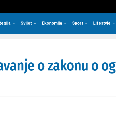
Regija
Svijet
Ekonomija
Sport
Lifestyle
avanje o zakonu o og