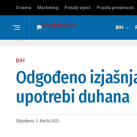
O nama
Marketing
Pošalji vijest
Pravila privatnosti
BiH
BIH
Odgođeno izjašnj
upotrebi duhana
Objavljeno
3. Marta 2022.