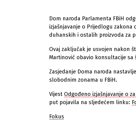
Dom naroda Parlamenta FBiH odgo
izjašnjavanje o Prijedlogu zakona 
duhanskih i ostalih proizvoda za p
Ovaj zaključak je usvojen nakon š
Martinović obavio konsultacije s
Zasjedanje Doma naroda nastavlje
slobodnim zonama u FBiH.
Vijest
Odgođeno izjašnjavanje o z
put pojavila na sljedećem linku:
F
Fokus