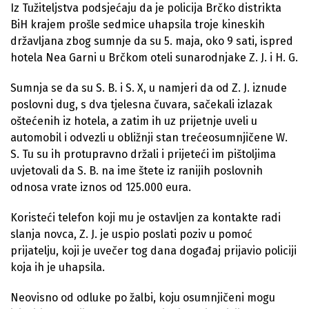
Iz Tužiteljstva podsjećaju da je policija Brčko distrikta
BiH krajem prošle sedmice uhapsila troje kineskih
državljana zbog sumnje da su 5. maja, oko 9 sati, ispred
hotela Nea Garni u Brčkom oteli sunarodnjake Z. J. i H. G.
Sumnja se da su S. B. i S. X, u namjeri da od Z. J. iznude
poslovni dug, s dva tjelesna čuvara, sačekali izlazak
oštećenih iz hotela, a zatim ih uz prijetnje uveli u
automobil i odvezli u obližnji stan trećeosumnjičene W.
S. Tu su ih protupravno držali i prijeteći im pištoljima
uvjetovali da S. B. na ime štete iz ranijih poslovnih
odnosa vrate iznos od 125.000 eura.
Koristeći telefon koji mu je ostavljen za kontakte radi
slanja novca, Z. J. je uspio poslati poziv u pomoć
prijatelju, koji je uvečer tog dana događaj prijavio policiji
koja ih je uhapsila.
Neovisno od odluke po žalbi, koju osumnjičeni mogu