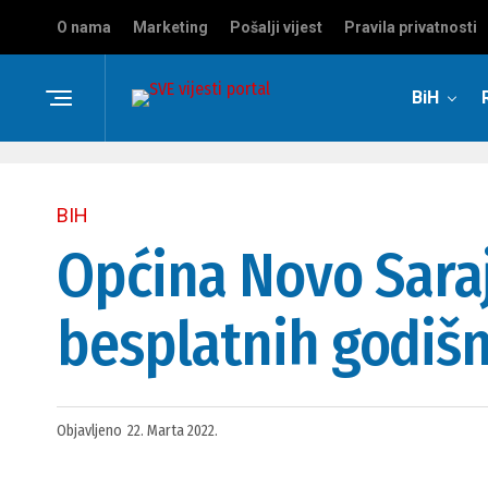
O nama
Marketing
Pošalji vijest
Pravila privatnosti
BiH
BIH
Općina Novo Saraj
besplatnih godišn
Objavljeno
22. Marta 2022.