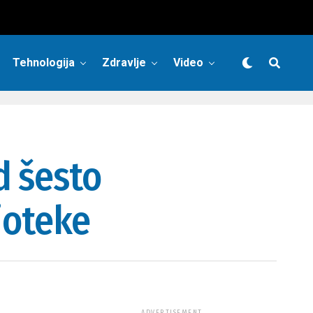
Tehnologija
Zdravlje
Video
d šesto
ioteke