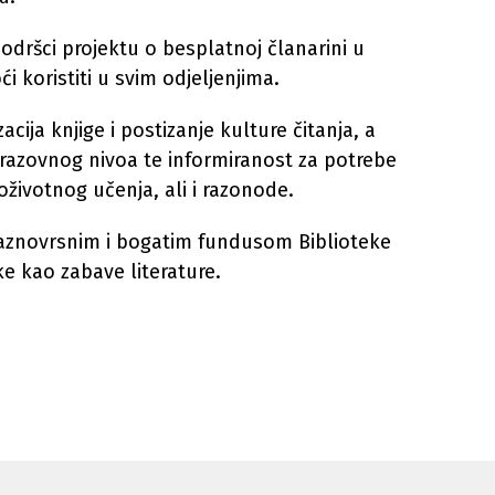
podršci projektu o besplatnoj članarini u
ći koristiti u svim odjeljenjima.
acija knjige i postizanje kulture čitanja, a
razovnog nivoa te informiranost za potrebe
oživotnog učenja, ali i razonode.
se raznovrsnim i bogatim fundusom Biblioteke
ke kao zabave literature.