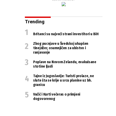
ADVERTISEMENT
Trending
Britanci su najveći strani investitori u BiH
Zbog pucnjave u Švedskoj uhapšen
tinejdžer, osumnjičen za ubistvo i
ranjavanje
Poplave na Novom Zelandu, evakuisane
stotine ljudi
Tajne iz Jugoslavije: Turisti prolaze, ne
slute šta se krije u srcu planine uz bh.
granicu
Vučić i Kurti večeras o primjeni
dogovorenog