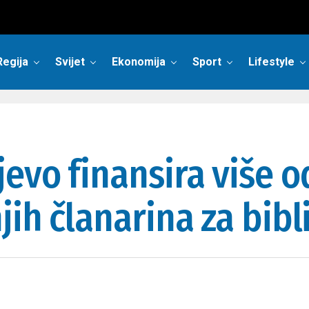
Regija
Svijet
Ekonomija
Sport
Lifestyle
evo finansira više o
jih članarina za bibl