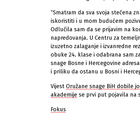
“Smatram da sva svoja stečena z
iskoristiti i u mom budućem pozi
Odlučila sam da se prijavim na kon
napredovanja. U Centru za temelj
izuzetno zalaganje i izvanredne re
obuke 24. klase i odabrana sam za
snage Bosne i Hercegovine adresa 
i priliku da ostanu u Bosni i Herceg
Vijest
Oružane snage BiH dobile još
akademije
se prvi put pojavila na
Fokus