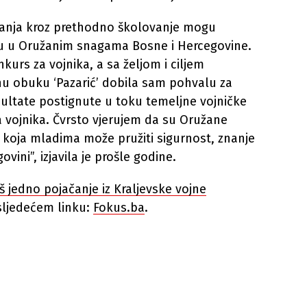
nanja kroz prethodno školovanje mogu
vu u Oružanim snagama Bosne i Hercegovine.
kurs za vojnika, a sa željom i ciljem
nu obuku ‘Pazarić’ dobila sam pohvalu za
zultate postignute u toku temeljne vojničke
 vojnika. Čvrsto vjerujem da su Oružane
koja mladima može pružiti sigurnost, znanje
ovini”, izjavila je prošle godine.
 jedno pojačanje iz Kraljevske vojne
 sljedećem linku:
Fokus.ba
.