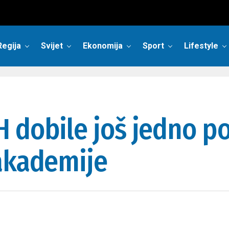
Regija
Svijet
Ekonomija
Sport
Lifestyle
 dobile još jedno po
 akademije