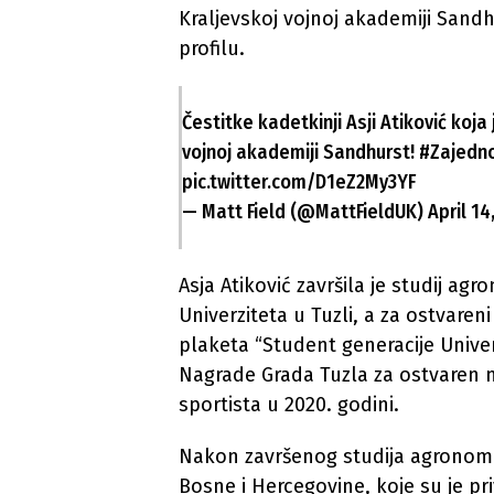
Kraljevskoj vojnoj akademiji Sandh
profilu.
Čestitke kadetkinji Asji Atiković koj
vojnoj akademiji Sandhurst!
#Zajedn
pic.twitter.com/D1eZ2My3YF
— Matt Field (@MattFieldUK)
April 14
Asja Atiković završila je studij a
Univerziteta u Tuzli, a za ostvaren
plaketa “Student generacije Univerz
Nagrade Grada Tuzla za ostvaren n
sportista u 2020. godini.
Nakon završenog studija agronomi
Bosne i Hercegovine, koje su je pri