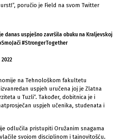
urst!”, poručio je Field na svom Twitter
a je danas uspješno završila obuku na Kraljevskoj
oSmoJači
#StrongerTogether
, 2022
gronomije na Tehnološkom fakultetu
i izvanredan uspjeh uručena joj je Zlatna
iteta u Tuzli”. Također, dobitnica je i
atprosječan uspjeh učenika, studenata i
je odlučila pristupiti Oružanim snagama
vlačile svojom disciplinom i tajnovitošću.