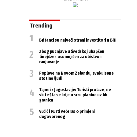
ADVERTISEMENT
Trending
Britanci su najveći strani investitori u BiH
Zbog pucnjave u Švedskoj uhapšen
tinejdžer, osumnjičen za ubistvo i
ranjavanje
Poplave na Novom Zelandu, evakuisane
stotine ljudi
Tajne iz Jugoslavije: Turisti prolaze, ne
slute šta se krije u srcu planine uz bh.
granicu
Vučić i Kurti večeras o primjeni
dogovorenog