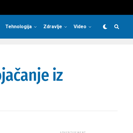
Tehnologija
Zdravlje
Video
jačanje iz