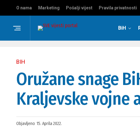
O nama
Marketing
Pošalji vijest
Pravila privatnosti
BiH
BIH
Oružane snage BiH
Kraljevske vojne
Objavljeno
15. Aprila 2022.