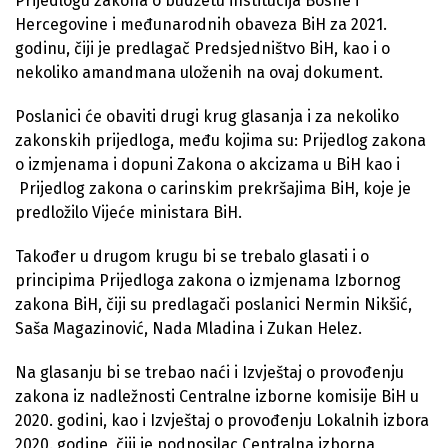
Prijedlogu zakona o budžetu institucija Bosne i
Hercegovine i međunarodnih obaveza BiH za 2021.
godinu, čiji je predlagač Predsjedništvo BiH, kao i o
nekoliko amandmana uloženih na ovaj dokument.
Poslanici će obaviti drugi krug glasanja i za nekoliko
zakonskih prijedloga, među kojima su: Prijedlog zakona
o izmjenama i dopuni Zakona o akcizama u BiH kao i
Prijedlog zakona o carinskim prekršajima BiH, koje je
predložilo Vijeće ministara BiH.
Također u drugom krugu bi se trebalo glasati i o
principima Prijedloga zakona o izmjenama Izbornog
zakona BiH, čiji su predlagači poslanici Nermin Nikšić,
Saša Magazinović, Nada Mladina i Zukan Helez.
Na glasanju bi se trebao naći i Izvještaj o provođenju
zakona iz nadležnosti Centralne izborne komisije BiH u
2020. godini, kao i Izvještaj o provođenju Lokalnih izbora
2020. godine, čiji je podnosilac Centralna izborna