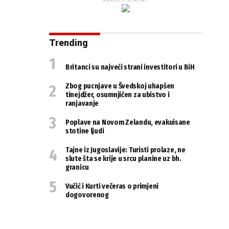
ADVERTISEMENT
Trending
Britanci su najveći strani investitori u BiH
Zbog pucnjave u Švedskoj uhapšen
tinejdžer, osumnjičen za ubistvo i
ranjavanje
Poplave na Novom Zelandu, evakuisane
stotine ljudi
Tajne iz Jugoslavije: Turisti prolaze, ne
slute šta se krije u srcu planine uz bh.
granicu
Vučić i Kurti večeras o primjeni
dogovorenog