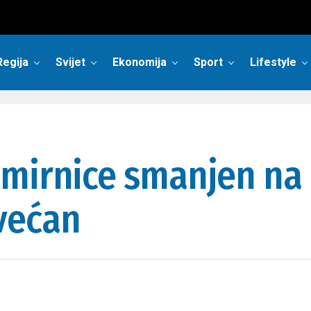
Regija
Svijet
Ekonomija
Sport
Lifestyle
mirnice smanjen na 
većan