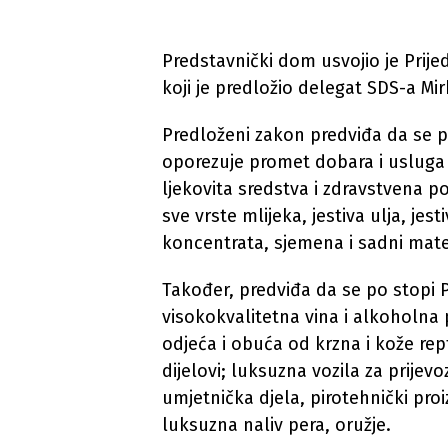
Predstavnički dom usvojio je Prij
koji je predložio delegat SDS-a Mir
Predloženi zakon predviđa da se p
oporezuje promet dobara i usluga 
ljekovita sredstva i zdravstvena p
sve vrste mlijeka, jestiva ulja, je
koncentrata, sjemena i sadni mater
Također, predviđa da se po stopi 
visokokvalitetna vina i alkoholna pi
odjeća i obuća od krzna i kože repti
dijelovi; luksuzna vozila za prijevo
umjetnička djela, pirotehnički proi
luksuzna naliv pera, oružje.