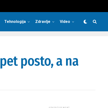
Tehnologija
Zdravlje
Video
pet posto, a na