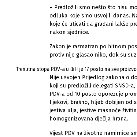
– Predložili smo nešto što nisu mog
odluka koje smo usvojili danas. N
koje će uticati da građani lakše p
nakon sjednice.
Zakon je razmatran po hitnom pos
protiv nije glasao niko, dok su su
Trenutna stopa PDV-a u BiH je 17 posto na sve proizvode
Nije usvojen Prijedlog zakona o 
koji su predložili delegati SNSD-a,
PDV-a od 10 posto oporezuje prome
lijekovi, brašno, hljeb dobijen od s
jestiva ulja, jestive masnoće živitin
homogenizovana dječija hrana.
Vijest
PDV na životne namirnice s