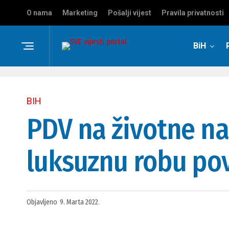
O nama
Marketing
Pošalji vijest
Pravila privatnosti
BiH
BIH
PDV na životne na
luksuznu robu po
Objavljeno
9. Marta 2022.