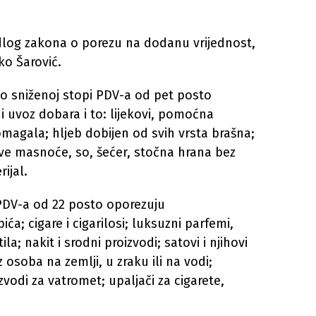
edlog zakona o porezu na dodanu vrijednost,
ko Šarović.
o sniženoj stopi PDV-a od pet posto
i uvoz dobara i to: lijekovi, pomoćna
omagala; hljeb dobijen od svih vrsta brašna;
stive masnoće, so, šećer, stočna hrana bez
ijal.
PDV-a od 22 posto oporezuju
ća; cigare i cigarilosi; luksuzni parfemi,
la; nakit i srodni proizvodi; satovi i njihovi
z osoba na zemlji, u zraku ili na vodi;
zvodi za vatromet; upaljači za cigarete,