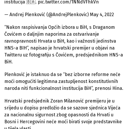
institucija 🇧🇦. pic.twitter.com/1NNdVFhkVn
— Andrej Plenković (@AndrejPlenkovic) May 4, 2022
“Nakon raspisivanja Općih izbora u BiH, s Draganom
Čovićem o daljnjim naporima za ostvarivanje
ravnopravnosti Hrvata u BiH, kao i važnosti jedinstva
HNS-a BIH”, napisao je hrvatski premijer u objavi na
Twitteru uz fotografiju s Čovićem, predsjednikom HNS-a
BiH.
Plenković je istaknuo da se “bez izborne reforme neće
moći omogućiti legitimna zastupljenost konstitutivnih
naroda niti funkcionalnost institucija BiH”, prenosi Hina.
Hrvatski predsjednik Zoran Milanović premijeru je u
srijedu u dopisu predložio da se sazove sjednica Vijeća
za nacionalnu sigurnost zbog opasnosti da Hrvati u
Bosni i Hercegovini neće moći birati svoje predstavnike
u tijela vlasti.