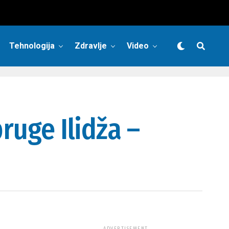
Tehnologija
Zdravlje
Video
ruge Ilidža –