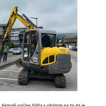
 historiji općine Ilidža s obzirom na to da je