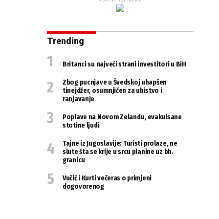
ADVERTISEMENT
Trending
Britanci su najveći strani investitori u BiH
Zbog pucnjave u Švedskoj uhapšen
tinejdžer, osumnjičen za ubistvo i
ranjavanje
Poplave na Novom Zelandu, evakuisane
stotine ljudi
Tajne iz Jugoslavije: Turisti prolaze, ne
slute šta se krije u srcu planine uz bh.
granicu
Vučić i Kurti večeras o primjeni
dogovorenog