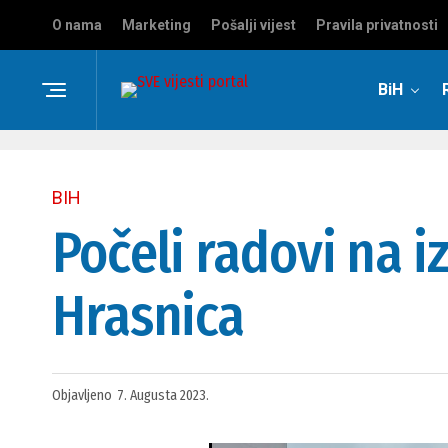
O nama
Marketing
Pošalji vijest
Pravila privatnosti
BiH
BIH
Počeli radovi na i
Hrasnica
Objavljeno
7. Augusta 2023.