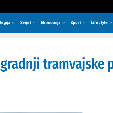
Regija
Svijet
Ekonomija
Sport
Lifestyle
zgradnji tramvajske p