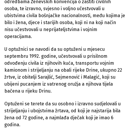
odredbama Ženevskih konvencija o zaštiti civilnih
osoba, te izravno, svjesno i voljno učestvovali u
ubistvima civila bošnjačke nacionalnosti, među kojima je
bilo i žena, djece i starijih osoba, koji ni na koji način
nisu učestvovali u neprijateljstvima i vojnim
operacijama.
U optužnici se navodi da su optuženi u mjesecu
septembru 1992. godine, učestvovali u prisilnom
odvođenju civila iz njihovih kuća, transportu vojnim
kamionom i strijeljanju na obali rijeke Drine, ukupno 22
žrtve, iz obitelji Sarajlić, Sejmenović i Malagić, koji su
ubijeni pucanjem iz vatrenog oružja a njihova tijela
bačena u rijeku Drinu.
Optuženi se terete da su osobno i izravno sudjelovali u
strijeljanju i ubojstvima žrtava, od koji je najstarija bila
žena od 72 godine, a najmlađa dječak koji je imao 6
godina.