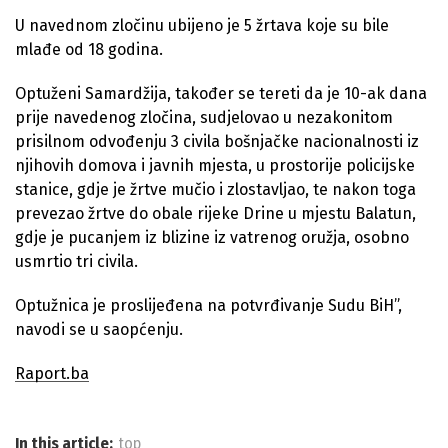
U navednom zločinu ubijeno je 5 žrtava koje su bile
mlađe od 18 godina.
Optuženi Samardžija, također se tereti da je 10-ak dana
prije navedenog zločina, sudjelovao u nezakonitom
prisilnom odvođenju 3 civila bošnjačke nacionalnosti iz
njihovih domova i javnih mjesta, u prostorije policijske
stanice, gdje je žrtve mučio i zlostavljao, te nakon toga
prevezao žrtve do obale rijeke Drine u mjestu Balatun,
gdje je pucanjem iz blizine iz vatrenog oružja, osobno
usmrtio tri civila.
Optužnica je proslijeđena na potvrđivanje Sudu BiH”,
navodi se u saopćenju.
Raport.ba
In this article:
top