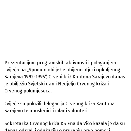
Prezentacijom programskih aktivnosti i polaganjem
cvijeća na „Spomen obilježje ubijenoj djeci opkoljenog
Sarajeva 1992-1995“, Crveni križ Kantona Sarajevo danas
je obilježio Svjetski dan i Nedjelju Crvenog križa i
Crvenog polumjeseca.
Cvijeće su položili delegacija Crvenog križa Kantona
Sarajevo te uposlenici i mladi volonteri.
Sekretarka Crvenog križa KS Enaida Višo kazala je da su
danas održali i edukaciju o pružanju prve pomoći,