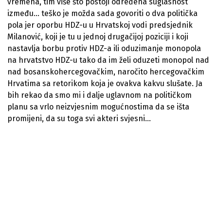
vremena, tim više što postoji određena suglasnost
između… teško je možda sada govoriti o dva politička
pola jer oporbu HDZ-u u Hrvatskoj vodi predsjednik
Milanović, koji je tu u jednoj drugačijoj poziciji i koji
nastavlja borbu protiv HDZ-a ili oduzimanje monopola
na hrvatstvo HDZ-u tako da im želi oduzeti monopol nad
nad bosanskohercegovačkim, naročito hercegovačkim
Hrvatima sa retorikom koja je ovakva kakvu slušate. Ja
bih rekao da smo mi i dalje uglavnom na političkom
planu sa vrlo neizvjesnim mogućnostima da se išta
promijeni, da su toga svi akteri svjesni…