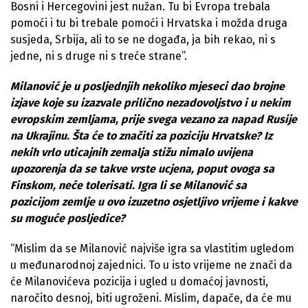
Bosni i Hercegovini jest nužan. Tu bi Evropa trebala
pomoći i tu bi trebale pomoći i Hrvatska i možda druga
susjeda, Srbija, ali to se ne događa, ja bih rekao, ni s
jedne, ni s druge ni s treće strane”.
Milanović je u posljednjih nekoliko mjeseci dao brojne
izjave koje su izazvale prilično nezadovoljstvo i u nekim
evropskim zemljama, prije svega vezano za napad Rusije
na Ukrajinu. Šta će to značiti za poziciju Hrvatske? Iz
nekih vrlo uticajnih zemalja stižu nimalo uvijena
upozorenja da se takve vrste ucjena, poput ovoga sa
Finskom, neće tolerisati. Igra li se Milanović sa
pozicijom zemlje u ovo izuzetno osjetljivo vrijeme i kakve
su moguće posljedice?
“Mislim da se Milanović najviše igra sa vlastitim ugledom
u međunarodnoj zajednici. To u isto vrijeme ne znači da
će Milanovićeva pozicija i ugled u domaćoj javnosti,
naročito desnoj, biti ugroženi. Mislim, dapače, da će mu