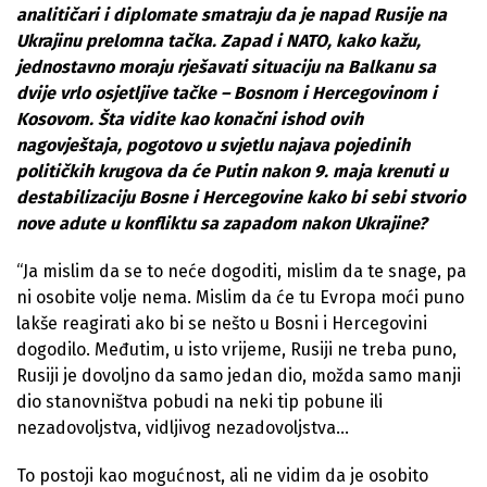
analitičari i diplomate smatraju da je napad Rusije na
Ukrajinu prelomna tačka. Zapad i NATO, kako kažu,
jednostavno moraju rješavati situaciju na Balkanu sa
dvije vrlo osjetljive tačke – Bosnom i Hercegovinom i
Kosovom. Šta vidite kao konačni ishod ovih
nagovještaja, pogotovo u svjetlu najava pojedinih
političkih krugova da će Putin nakon 9. maja krenuti u
destabilizaciju Bosne i Hercegovine kako bi sebi stvorio
nove adute u konfliktu sa zapadom nakon Ukrajine?
“Ja mislim da se to neće dogoditi, mislim da te snage, pa
ni osobite volje nema. Mislim da će tu Evropa moći puno
lakše reagirati ako bi se nešto u Bosni i Hercegovini
dogodilo. Međutim, u isto vrijeme, Rusiji ne treba puno,
Rusiji je dovoljno da samo jedan dio, možda samo manji
dio stanovništva pobudi na neki tip pobune ili
nezadovoljstva, vidljivog nezadovoljstva…
To postoji kao mogućnost, ali ne vidim da je osobito