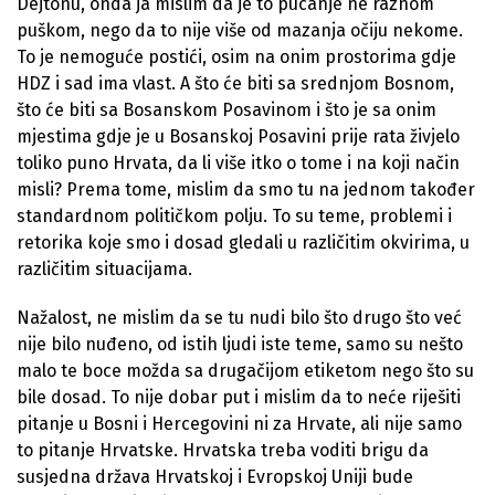
Dejtonu, onda ja mislim da je to pucanje ne raznom
puškom, nego da to nije više od mazanja očiju nekome.
To je nemoguće postići, osim na onim prostorima gdje
HDZ i sad ima vlast. A što će biti sa srednjom Bosnom,
što će biti sa Bosanskom Posavinom i što je sa onim
mjestima gdje je u Bosanskoj Posavini prije rata živjelo
toliko puno Hrvata, da li više itko o tome i na koji način
misli? Prema tome, mislim da smo tu na jednom također
standardnom političkom polju. To su teme, problemi i
retorika koje smo i dosad gledali u različitim okvirima, u
različitim situacijama.
Nažalost, ne mislim da se tu nudi bilo što drugo što već
nije bilo nuđeno, od istih ljudi iste teme, samo su nešto
malo te boce možda sa drugačijom etiketom nego što su
bile dosad. To nije dobar put i mislim da to neće riješiti
pitanje u Bosni i Hercegovini ni za Hrvate, ali nije samo
to pitanje Hrvatske. Hrvatska treba voditi brigu da
susjedna država Hrvatskoj i Evropskoj Uniji bude