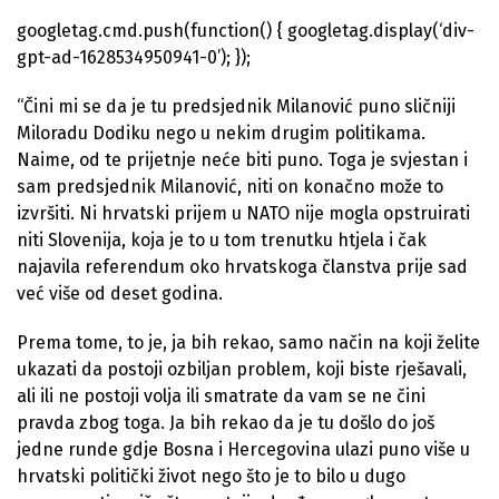
googletag.cmd.push(function() { googletag.display(‘div-
gpt-ad-1628534950941-0’); });
“Čini mi se da je tu predsjednik Milanović puno sličniji
Miloradu Dodiku nego u nekim drugim politikama.
Naime, od te prijetnje neće biti puno. Toga je svjestan i
sam predsjednik Milanović, niti on konačno može to
izvršiti. Ni hrvatski prijem u NATO nije mogla opstruirati
niti Slovenija, koja je to u tom trenutku htjela i čak
najavila referendum oko hrvatskoga članstva prije sad
već više od deset godina.
Prema tome, to je, ja bih rekao, samo način na koji želite
ukazati da postoji ozbiljan problem, koji biste rješavali,
ali ili ne postoji volja ili smatrate da vam se ne čini
pravda zbog toga. Ja bih rekao da je tu došlo do još
jedne runde gdje Bosna i Hercegovina ulazi puno više u
hrvatski politički život nego što je to bilo u dugo