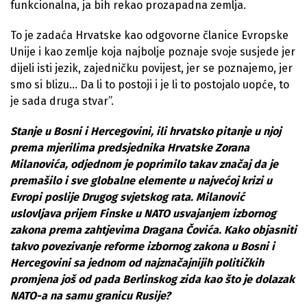
funkcionalna, ja bih rekao prozapadna zemlja.
To je zadaća Hrvatske kao odgovorne članice Evropske
Unije i kao zemlje koja najbolje poznaje svoje susjede jer
dijeli isti jezik, zajedničku povijest, jer se poznajemo, jer
smo si blizu… Da li to postoji i je li to postojalo uopće, to
je sada druga stvar”.
Stanje u Bosni i Hercegovini, ili hrvatsko pitanje u njoj
prema mjerilima predsjednika Hrvatske Zorana
Milanovića, odjednom je poprimilo takav značaj da je
premašilo i sve globalne elemente u najvećoj krizi u
Evropi poslije Drugog svjetskog rata. Milanović
uslovljava prijem Finske u NATO usvajanjem izbornog
zakona prema zahtjevima Dragana Čovića. Kako objasniti
takvo povezivanje reforme izbornog zakona u Bosni i
Hercegovini sa jednom od najznačajnijih političkih
promjena još od pada Berlinskog zida kao što je dolazak
NATO-a na samu granicu Rusije?