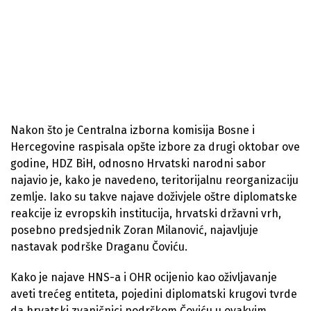
Nakon što je Centralna izborna komisija Bosne i
Hercegovine raspisala opšte izbore za drugi oktobar ove
godine, HDZ BiH, odnosno Hrvatski narodni sabor
najavio je, kako je navedeno, teritorijalnu reorganizaciju
zemlje. Iako su takve najave doživjele oštre diplomatske
reakcije iz evropskih institucija, hrvatski državni vrh,
posebno predsjednik Zoran Milanović, najavljuje
nastavak podrške Draganu Čoviću.
Kako je najave HNS-a i OHR ocijenio kao oživljavanje
aveti trećeg entiteta, pojedini diplomatski krugovi tvrde
da hrvatski zvaničnici podrškom Čoviću u ovakvim