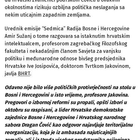
okolnostima rizikuju ozbiljna politička neslaganja sa
nekim uticajnim zapadnim zemljama.
Urednik emisije “Sedmica” Radija Bosne i Hercegovine
Amir Sužanj o tome razgovara sa istaknutim hrvatskim
intelektualcem, profesorom zagrebačkog Filozofskog
fakulteta i nekadašnjim članom Savjeta za vanjsku
politiku i međunarodne odnose bivšeg predsjednika
Hrvatske Ive Josipovića, doktorom Tvrtkom Jakovinom,
javlja
BHRT
.
Odavno nije bilo više političkih protivrječnosti na stolu u
Bosni i Hercegovini u isto vrijeme, profesore Jakovina.
Pregovori o izbornoj reformi su propali, opšti izbori u
oktobru su raspisani, a lider Hrvatske demokratske
zajednice Bosne i Hercegovine i Hrvatskog narodnog
sabora Dragan Čović kao odgovor najavljuje teritorijalnu
reorganizaciju, koja je iz ambasada najuticajnijih
zemalja, ali i iz Ureda visokog predstavnika ocijenjena