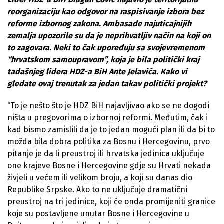
reorganizaciju kao odgovor na raspisivanje izbora bez
reforme izbornog zakona. Ambasade najuticajnijih
zemalja upozorile su da je neprihvatljiv način na koji on
to zagovara. Neki to čak upoređuju sa svojevremenom
“hrvatskom samoupravom”, koja je bila politički kraj
tadašnjeg lidera HDZ-a BiH Ante Jelavića. Kako vi
gledate ovaj trenutak za jedan takav politički projekt?
“To je nešto što je HDZ BiH najavljivao ako se ne dogodi
ništa u pregovorima o izbornoj reformi. Međutim, čak i
kad bismo zamislili da je to jedan mogući plan ili da bi to
možda bila dobra politika za Bosnu i Hercegovinu, prvo
pitanje je da li preustroj ili hrvatska jedinica uključuje
one krajeve Bosne i Hercegovine gdje su Hrvati nekada
živjeli u većem ili velikom broju, a koji su danas dio
Republike Srpske. Ako to ne uključuje dramatični
preustroj na tri jedinice, koji će onda promijeniti granice
koje su postavljene unutar Bosne i Hercegovine u