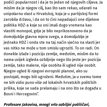
podići popularnost i da je to jedan od njegovih ciljeva. Ja
mislim da je njegov cilj, kao što sam rekao, udarati na
unipolarnu vlast u Hrvatskoj, koja je u partijskoj formi
zarobila državu, i da on to čini napadajući one dijelove
politika HDZ-a koje su oni imali dugo vremena kao
vlastiti monopol, gdje je bilo neprikosnoveno da je
domoljublje glavna mjera svega, a domoljublje je
jednako HDZ i onda ste na taj način vječno na vlasti jer
vas nitko ne može u tom smislu ugroziti. To on radi. On
donekle izlaže i poziciju zemlje, međutim, mislim da to
nama uvijek izgleda ozbiljnije nego što jeste jer pozicija
zemlje, tako malene, nije osobita ili ugled nije osobit.
Njegov ugled ili njegovi evropski planovi, ako su
postojali, mogu biti ugroženi. Međutim, ja u svemu tome
ne bih vidio puno više od lokalnih hrvatskih politčkih
prilika, koje se sada prelamaju i na ono što se događa u
Bosni i Hercegovini”.
Profesore Jakovina, mnogi vrlo ozbiljni političari,