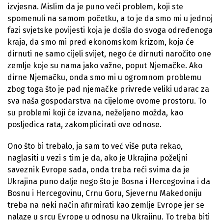
izvjesna. Mislim da je puno veći problem, koji ste
spomenuli na samom početku, a to je da smo mi u jednoj
fazi svjetske povijesti koja je došla do svoga određenoga
kraja, da smo mi pred ekonomskom krizom, koja će
dirnuti ne samo cijeli svijet, nego će dirnuti naročito one
zemlje koje su nama jako važne, poput Njemačke. Ako
dirne Njemačku, onda smo mi u ogromnom problemu
zbog toga što je pad njemačke privrede veliki udarac za
sva naša gospodarstva na cijelome ovome prostoru. To
su problemi koji će izvana, neželjeno možda, kao
posljedica rata, zakomplicirati ove odnose.
Ono što bi trebalo, ja sam to već više puta rekao,
naglasiti u vezi s tim je da, ako je Ukrajina poželjni
saveznik Evrope sada, onda treba reći svima da je
Ukrajina puno dalje nego što je Bosna i Hercegovina i da
Bosnu i Hercegovinu, Crnu Goru, Sjevernu Makedoniju
treba na neki način afirmirati kao zemlje Evrope jer se
nalaze u srcu Evrope u odnosu na Ukrajinu. To treba biti