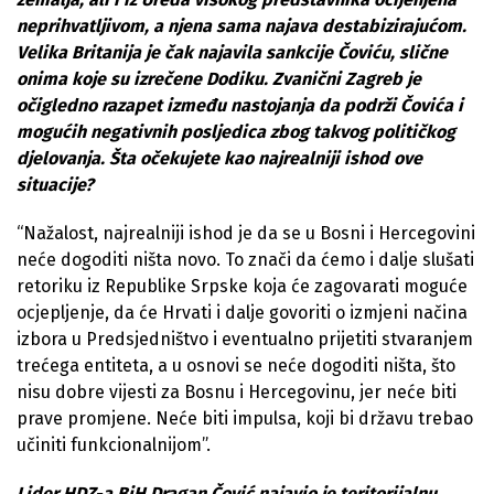
neprihvatljivom, a njena sama najava destabizirajućom.
Velika Britanija je čak najavila sankcije Čoviću, slične
onima koje su izrečene Dodiku. Zvanični Zagreb je
očigledno razapet između nastojanja da podrži Čovića i
mogućih negativnih posljedica zbog takvog političkog
djelovanja. Šta očekujete kao najrealniji ishod ove
situacije?
“Nažalost, najrealniji ishod je da se u Bosni i Hercegovini
neće dogoditi ništa novo. To znači da ćemo i dalje slušati
retoriku iz Republike Srpske koja će zagovarati moguće
ocjepljenje, da će Hrvati i dalje govoriti o izmjeni načina
izbora u Predsjedništvo i eventualno prijetiti stvaranjem
trećega entiteta, a u osnovi se neće dogoditi ništa, što
nisu dobre vijesti za Bosnu i Hercegovinu, jer neće biti
prave promjene. Neće biti impulsa, koji bi državu trebao
učiniti funkcionalnijom”.
Lider HDZ-a BiH Dragan Čović najavio je teritorijalnu