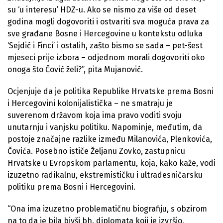
su ‘u interesu’ HDZ-u. Ako se nismo za više od deset
godina mogli dogovoriti i ostvariti sva moguća prava za
sve građane Bosne i Hercegovine u kontekstu odluka
‘Sejdić i Finci’ i ostalih, zašto bismo se sada – pet-šest
mjeseci prije izbora – odjednom morali dogovoriti oko
onoga što Čović želi?”, pita Mujanović.
Ocjenjuje da je politika Republike Hrvatske prema Bosni
i Hercegovini kolonijalistička – ne smatraju je
suverenom državom koja ima pravo voditi svoju
unutarnju i vanjsku politiku. Napominje, međutim, da
postoje značajne razlike između Milanovića, Plenkovića,
Čovića. Posebno ističe Željanu Zovko, zastupnicu
Hrvatske u Evropskom parlamentu, koja, kako kaže, vodi
izuzetno radikalnu, ekstremističku i ultradesničarsku
politiku prema Bosni i Hercegovini.
“Ona ima izuzetno problematičnu biografiju, s obzirom
na to da je bila bivši bh. diplomata koji je izvršio,