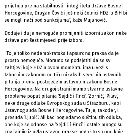
prijetnju prema stabilnosti i integritetu države Bosne i
Hercegovine, Dragan Čović i još neki čelnici HDZ-a BiH bi
se mogli naći pod sankcijama”, kaže Mujanović.
Dodaje i da je nemoguće promijeniti izborni zakon neke
države pet-šest mjeseci prije izbora.
“To je toliko nedemokratska i apsurdna praksa da je
prosto nemoguće. Moramo se podsjetiti da se svi
zahtjevi koje HDZ u ovom momentu ima u vezi s
Izbornim zakonom ne tiču nikakvih stvarnih ustavnih
pitanja prema postojećem ustavnom zakonu Bosne i
Hercegovine. Na drugoj strani imamo stvarne ustavne
probleme poput pitanja ‘Sejdić i Finci’, ‘Zornić’, ‘Pilav’, i
neke druge odluke Evropskog suda u Strazburu, kao i
Ustavnog suda Bosne i Hercegovine. Tu je, također, i
presuda ‘Ljubić’. Ali kad pogledamo suštinu tih odluka,
one koje se odnose na ‘Sejdić i Finci’ i ostale mnogo su
značajnije iz ugla ustavne prakse nego što su one koje