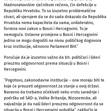
hladnoratovskim rječnikom rečeno, čin defekcije u
Republiku Hrvatsku. To su izuzetno problematične
stvari, ali vjerujem da se do sada dokazalo da Republika
Hrvatska nema kapaciteta da sama, unilateralno,
formira novi zakon u Bosni i Hercegovini. To je
nemoguće. Ustavne promjene u Bosni i Hercegovini
jedino se mogu dogoditi na nivou političkog dogovora
kroz institucije, odnosno Parlament BiH.”
Poručuje da je izuzetno važno da bh. političari i lideri
preuzmu odgovornost prema situaciji u Bosni i
Hercegovini.
“Pogotovo, zakonodavne institucije – one moraju biti te
koje će preuzeti odgovornost za stanje u ovoj državi.
Naravno da trebamo očekivati neku vrstu saradnje i
podršku od SAD-a, Velike Britanije, Nizozemske, ali
najvažnije je da naši lideri preuzmu odgovornost da se
situacija u Bosni i Hercegovini poboljša”, zaključio je