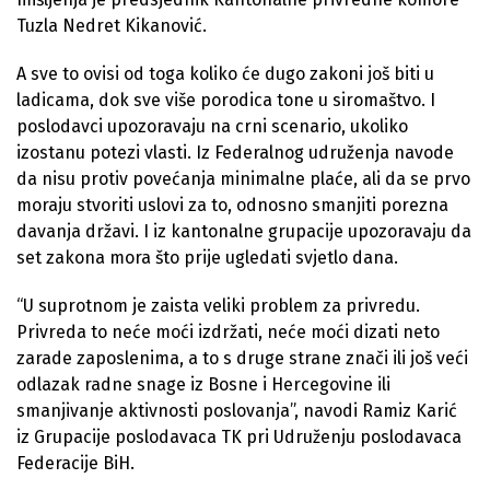
Tuzla Nedret Kikanović.
A sve to ovisi od toga koliko će dugo zakoni još biti u
ladicama, dok sve više porodica tone u siromaštvo. I
poslodavci upozoravaju na crni scenario, ukoliko
izostanu potezi vlasti. Iz Federalnog udruženja navode
da nisu protiv povećanja minimalne plaće, ali da se prvo
moraju stvoriti uslovi za to, odnosno smanjiti porezna
davanja državi. I iz kantonalne grupacije upozoravaju da
set zakona mora što prije ugledati svjetlo dana.
“U suprotnom je zaista veliki problem za privredu.
Privreda to neće moći izdržati, neće moći dizati neto
zarade zaposlenima, a to s druge strane znači ili još veći
odlazak radne snage iz Bosne i Hercegovine ili
smanjivanje aktivnosti poslovanja”, navodi Ramiz Karić
iz Grupacije poslodavaca TK pri Udruženju poslodavaca
Federacije BiH.