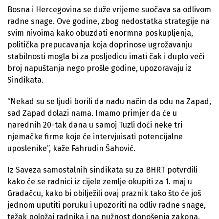
Bosna i Hercegovina se duže vrijeme suočava sa odlivom
radne snage. Ove godine, zbog nedostatka strategije na
svim nivoima kako obuzdati enormna poskupljenja,
politička prepucavanja koja doprinose ugrožavanju
stabilnosti mogla bi za posljedicu imati čak i duplo veći
broj napuštanja nego prošle godine, upozoravaju iz
Sindikata.
“Nekad su se ljudi borili da nađu način da odu na Zapad,
sad Zapad dolazi nama. Imamo primjer da će u
narednih 20-tak dana u samoj Tuzli doći neke tri
njemačke firme koje će intervjuisati potencijalne
uposlenike”, kaže Fahrudin Šahović.
Iz Saveza samostalnih sindikata su za BHRT potvrdili
kako će se radnici iz cijele zemlje okupiti za 1. maj u
Gradačcu, kako bi obilježili ovaj praznik tako što će još
jednom uputiti poruku i upozoriti na odliv radne snage,
težak položaj radnika i na nužnost donošenja zakona.