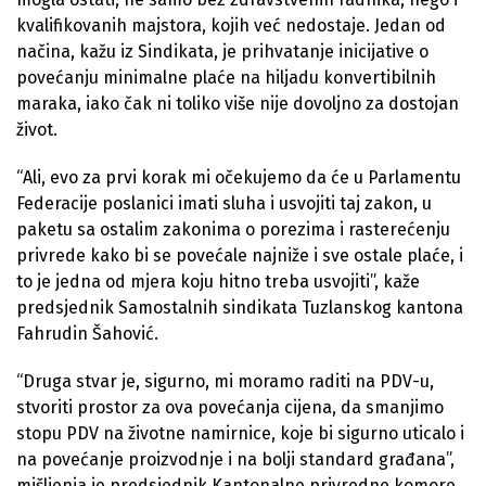
kvalifikovanih majstora, kojih već nedostaje. Jedan od
načina, kažu iz Sindikata, je prihvatanje inicijative o
povećanju minimalne plaće na hiljadu konvertibilnih
maraka, iako čak ni toliko više nije dovoljno za dostojan
život.
“Ali, evo za prvi korak mi očekujemo da će u Parlamentu
Federacije poslanici imati sluha i usvojiti taj zakon, u
paketu sa ostalim zakonima o porezima i rasterećenju
privrede kako bi se povećale najniže i sve ostale plaće, i
to je jedna od mjera koju hitno treba usvojiti”, kaže
predsjednik Samostalnih sindikata Tuzlanskog kantona
Fahrudin Šahović.
“Druga stvar je, sigurno, mi moramo raditi na PDV-u,
stvoriti prostor za ova povećanja cijena, da smanjimo
stopu PDV na životne namirnice, koje bi sigurno uticalo i
na povećanje proizvodnje i na bolji standard građana”,
mišljenja je predsjednik Kantonalne privredne komore