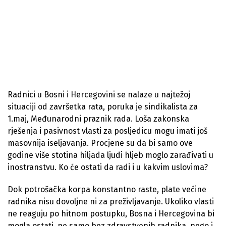
Radnici u Bosni i Hercegovini se nalaze u najtežoj
situaciji od završetka rata, poruka je sindikalista za
1.maj, Međunarodni praznik rada. Loša zakonska
rješenja i pasivnost vlasti za posljedicu mogu imati još
masovnija iseljavanja. Procjene su da bi samo ove
godine više stotina hiljada ljudi hljeb moglo zarađivati u
inostranstvu. Ko će ostati da radi i u kakvim uslovima?
Dok potrošačka korpa konstantno raste, plate većine
radnika nisu dovoljne ni za preživljavanje. Ukoliko vlasti
ne reaguju po hitnom postupku, Bosna i Hercegovina bi
mogla ostati, ne samo bez zdravstvenih radnika, nego i