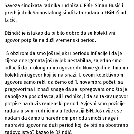
Saveza sindikata radnika rudnika u FBiH Sinan Husić i
predsjednik Samostalnog sindikata rudara u FBiH Zijad
Lačić.
Džindić je istakao da bi bilo dobro da se kolektivni
ugovor potpiše na duži vremenski period.
“S obzirom da smo još uvijek u periodu inflacije i da je
cijena energenata još uvijek nestabilna, zajedno smo
odlučili da prolongiramo ugovor do Nove godine. Imamo
kolektivni ugovor koji je na snazi. U ovom kolektivnom
ugovoru samo rekli da ćemo od 1. novembra početi sa
pregovorima i iznaći snage da se ispregovara ono što je
nabolje za poslodavca, ali i radnike, i da se takav ugovor
potpiše na duži vremenski period. Svjesni smo pozicije
rudara u svim rudnicima u Federaciji BiH. Još uvijek se
nadam da ćemo u narednom periodu smoći snage i
napraviti ugovor na duži period koji će biti na obostrano
zadovoljstvo”, kazao je Džindić.